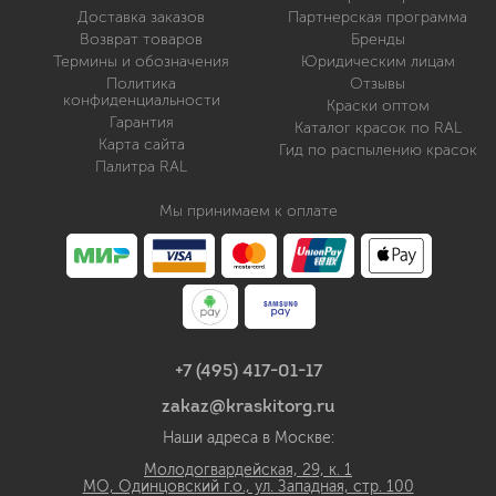
Доставка заказов
Партнерская программа
Возврат товаров
Бренды
Термины и обозначения
Юридическим лицам
Политика
Отзывы
конфиденциальности
Краски оптом
Гарантия
Каталог красок по RAL
Карта сайта
Гид по распылению красок
Палитра RAL
Мы принимаем к оплате
+7 (495) 417-01-17
zakaz@kraskitorg.ru
Наши адреса в Москве:
Молодогвардейская, 29, к. 1
МО, Одинцовский г.о., ул. Западная, стр. 100