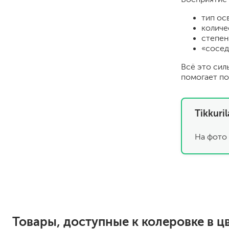
тип ос
количе
степен
«сосед
Всё это сил
помогает по
для пола
Tikkuri
для радиаторов, батарей
для мебели
На фото 
маркерные
грифельные
магнитные
пожаробезопасные крас
для дверей
для окон
для ванны и бассейна
Товары, доступные к колеровке в цв