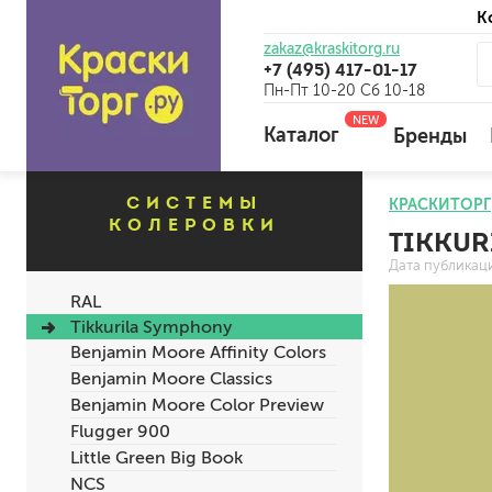
К
zakaz@kraskitorg.ru
+7 (495) 417-01-17
Пн-Пт 10-20 Сб 10-18
NEW
Каталог
Бренды
СИСТЕМЫ
КРАСКИТОРГ
КОЛЕРОВКИ
TIKKUR
для наружных работ
Дата публикац
для внутренних работ
RAL
универсальные
Tikkurila Symphony
огнебиозащитные
Benjamin Moore Affinity Colors
отбеливающие
Benjamin Moore Classics
Benjamin Moore Color Preview
Flugger 900
универсальные
Little Green Big Book
бетоноконтакт и для сл
NCS
для древесины