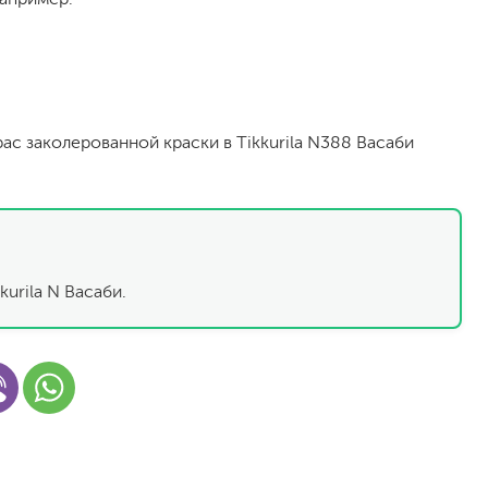
рас заколерованной краски в Tikkurila N388 Васаби
малярный флизелин
стеклообои под покраску
kurila N Васаби.
стеклохолст, паутинка
флизелиновые обои под покраску