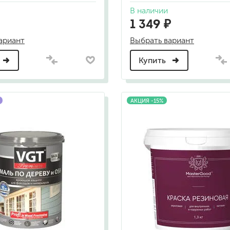
для мытья посуды
В наличии
для стирки и ухода за тканями
1 349 ₽
для ковров и текстильных изделий
специализированные чистящие средств
ариант
Выбрать вариант
универсальные чистящие средства
дезинфицирующие средства
Купить
АКЦИЯ -15%
гент