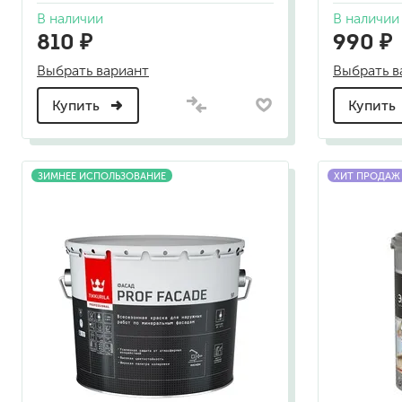
гидропломбы
В наличии
В наличии
810 ₽
990 ₽
Выбрать вариант
Выбрать в
Купить
Купить
краски для штукатурки
эмали для металла
ЗИМНЕЕ ИСПОЛЬЗОВАНИЕ
ХИТ ПРОДАЖ
грунтовки
пропитки для древесины
противогололедный реа
пены и клеи