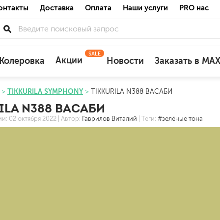
онтакты
Доставка
Оплата
Наши услуги
PRO нас
SALE
Акции
Колеровка
Новости
Заказать в MA
TIKKURILA SYMPHONY
TIKKURILA N388 ВАСАБИ
для деревянных фасадов
ILA N388 ВАСАБИ
для минеральных поверхностей
ии:
02 октября 2022
| Автор:
Гаврилов Виталий
| Теги:
#зелёные тона
по штукатурке
по бетону
акриловые
ожных поверхностей
силиконовые универсальные, нейтраль
силиконовые санитарные (антигрибковы