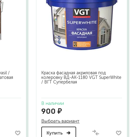
sil /
Краска фасадная акриловая под
атовая
колеровку ВД-АК-1180 VGT SuperWhite
/ ВГТ Супербелая
В наличии
900 ₽
Выбрать вариант
Купить