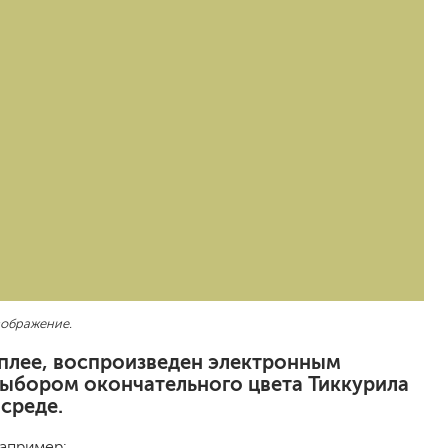
песок (эффект песчаных вихрей)
декоративная шпаклевка
травертин, карта мира, арт-бетон
кракелюрные лаки (эффект трещин)
защитные составы, воски, лессировки
шуба
камешковая
короед
мраморная крошка
фактурные краски
для металла (по ржавчине)
зображение.
ПФ-115
эмали универсальные
исплее, воспроизведен электронным
краски универсальные
выбором окончательного цвета Тиккурила
резиновая краска
среде.
аэрозольные (в баллончиках)
Например: