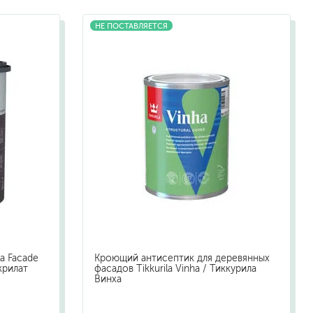
жидкие гвозди
НЕ ПОСТАВЛЯЕТСЯ
для обоев
для паркета и напольных покрытий
пва и для древесины
термостойкие
пено-клеи
контактные
эпоксидные
клеи-геметики
автоэмали
аэрозольные смазки
полироли для пластика
очистители салона
la Facade
Кроющий антисептик для деревянных
очистители двигателя
крилат
фасадов Tikkurila Vinha / Тиккурила
Винха
очистители тормозов
хов