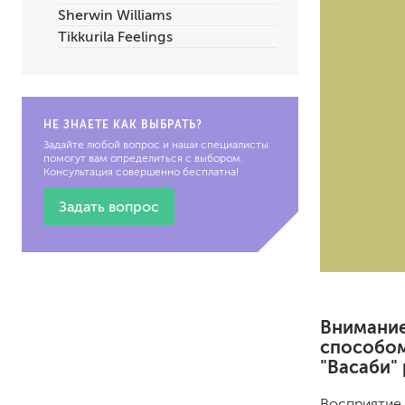
Sherwin Williams
по металлу
Tikkurila Feelings
антикорозийные
под декоративные штука
для гипсокартона
под штукатурку
НЕ ЗНАЕТЕ КАК ВЫБРАТЬ?
Задайте любой вопрос и наши специалисты
помогут вам определиться с выбором.
Консультация совершенно бесплатна!
Задать вопрос
для паркета и деревянно
для стен, потолков
для мебели
яхтные
Внимание
для бани и сауны
способом
для бетона и камня
"Васаби"
масла для внутренних ра
масла для террас и нару
Восприятие 