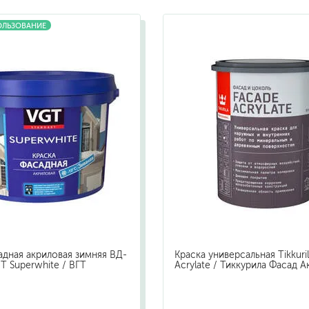
бытовая
ОЛЬЗОВАНИЕ
ит, ацетон
профессиональная
очистители
ны
огнестойкая
цемента
ев
затирки
для комплексной уборки помещений
для мытья и ухода за полами
для кухни
ли
для ванной комнаты
адная акриловая зимняя ВД-
Краска универсальная Tikkuri
оизоляции
для сантехники
T Superwhite / ВГТ
Acrylate / Тиккурила Фасад А
я
для стекол и зеркал
для ароматизации и нейтрализации запа