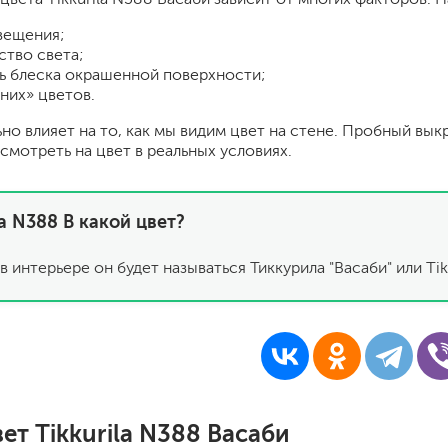
шпатели
вещения;
кельмы
ство света;
ленты
ь блеска окрашенной поверхности;
укрывные материалы
них» цветов.
абразивы
ьно влияет на то, как мы видим цвет на стене. Пробный вык
электроинструмент
смотреть на цвет в реальных условиях.
аккумуляторный инструмент
готовые
la N388 В какой цвет?
для дерева
сухие
в интерьере он будет называться Тиккурила "Васаби" или Tik
ки
ет Tikkurila N388 Васаби