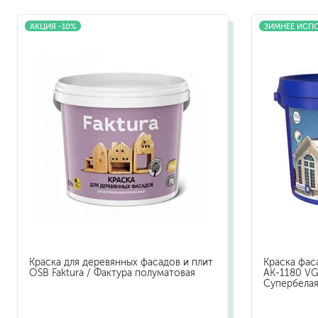
АКЦИЯ -10%
ЗИМНЕЕ ИСП
растворители, уайт-спир
средства от плесени
преобразователи ржавчи
удалители краски
средства от высолов и 
средства для снятия обо
смывка для эпоксидной 
очиститель силикона
удалитель наклеек
гидроизоляция
затирка для плитки
Клей для плитки
наливные полы, ровните
Краска для деревянных фасадов и плит
Краска фас
смеси для монтажа тепл
OSB Faktura / Фактура полуматовая
АК-1180 VG
Супербела
добавки в растворы
штукатурки