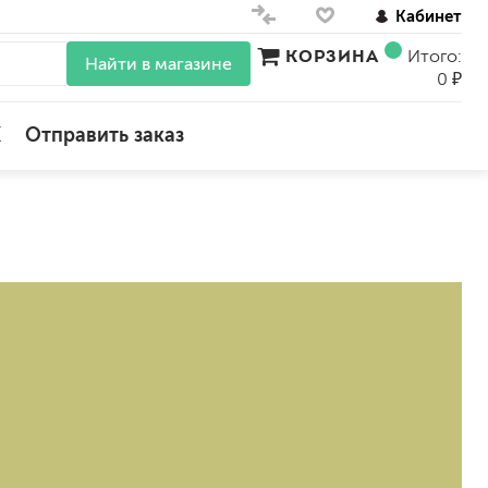
Кабинет
КОРЗИНА
Итого:
Найти в магазине
0 ₽
X
Отправить заказ
для стен
для потолков
для обоев
влагостойкие
для кухонь и ванных комнат
колера, красители
моющиеся
краски для декора, патина
ные
мокрый шелк
е)
венецианские (эффект мрамора)