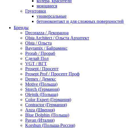
колера, красители
моющиеся
Грунтовки
универсальные
бетоноконтакт и для сложных поверхностей
для древесины
Бренды
по металлу
Decorazza / Декорацца
антикорозийные
Olsta Architect / Ольста Архитект
под декоративные штукатурки
Olsta / Ольста
для гипсокартона
Bayramix / Байрамикс
под штукатурку
Prorab / Прораб
Герметик
Сделай Пол
акриловые
VGT / ВГТ
силиконовые универсальные, нейтральные
Prosept / Просепт
силиконовые санитарные (антигрибковые)
Prosept Prof / Просепт Проф
шовные для срубов
Demex / Демекс
для кровли
Motive (Польша)
для каминов
Storch (Германия)
полиуретановые
Olejnik (Польша)
Декоративные штукатурки и краски
Color Expert (Германия)
краски для декора, патина
Contractor (Германия)
мокрый шелк
Anza (Швеция)
венецианские (эффект мрамора)
Blue Dolphin (Польша)
песок (эффект песчаных вихрей)
Pavan (Италия)
декоративная шпаклевка
Korshun (Польша-Россия)