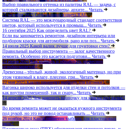
Выбор правильного оттенка из палитры RAL — задача, с
которой сталкиваются дизайнеры, архите...
Читать
21 октября 2025
Сочетающиеся цвета RAL
Система RAL — это международный стандарт соответствия
цветов, который используется в промыш...
Читать
16 сентября 2025
Как определить цвет RAL?
Если вы занимаетесь ремонтом, дизайном интерьера или
подбором краски для автомобиля, рано или поз...
Читать
14 июля 2025
Какой валик лучше для грунтовки стен?
Правильный выбор инструмента — залог качественного
ремонта. Особенно это касается подготови...
Читать
23 июня 2025
Как выбрать и обработать древесину
огнебиозащитой?
Древесина – тёплый, живой, экологичный материал, но при
этом уязвимый к влаге, плесени, гри...
Читать
22 мая 2025
Какую пропитку выбрать для вагонки?
Вагонка широко используется для отделки стен и потолков —
как внутри помещений, так и снару...
Читать
14 апреля 2025
Чем заменить ванночку для краски под валик?
Во время ремонта может не оказаться нужного инструмента
под рукой, но это не повод останавливать ...
Читать
26 ноября 2024
Какой герметик выбрать для пластиковых
окон?
Пластиковые окна (ПВХ) обеспечивают отличную тепло- и