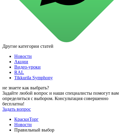
для стекол и зеркал
для ароматизации и нейтрализации запахов
для мытья посуды
для стирки и ухода за тканями
для ковров и текстильных изделий
специализированные чистящие средства
универсальные чистящие средства
дезинфицирующие средства
Другие категории статей
Автохимия и автокосметика
автоэмали
Новости
аэрозольные смазки
Акции
полироли для пластика
Видео-уроки
очистители салона
RAL
очистители двигателя
Tikkurila Symphony
очистители тормозов
Материалы для зимних работ
не знаете как выбрать?
краски для штукатурки
Задайте любой вопрос и наши специалисты помогут вам
эмали для металла
определиться с выбором. Консультация совершенно
грунтовки
бесплатна!
пропитки для древесины
Задать вопрос
противогололедный реагент
пены и клеи
КраскиТорг
Новинки
Новости
Правильный выбор