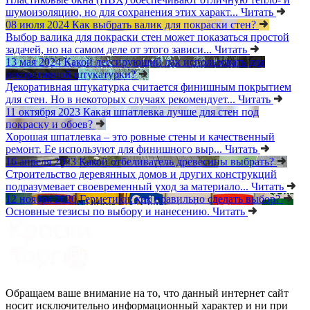
шумоизоляцию, но для сохранения этих характ...
Читать
08 июля 2024
Как выбрать валик для покраски стен?
Выбор валика для покраски стен может показаться простой
задачей, но на самом деле от этого зависи...
Читать
13 мая 2024
Какой лессирующий лак использовать для
декоративной штукатурки?
Декоративная штукатурка считается финишным покрытием
для стен. Но в некоторых случаях рекомендует...
Читать
11 октября 2023
Какая шпатлевка лучше для стен под
покраску и обоев?
Хорошая шпатлевка – это ровные стены и качественный
ремонт. Ее используют для финишного выр...
Читать
16 апреля 2023
Какой отбеливатель древесины выбрать?
Строительство деревянных домов и других конструкций
подразумевает своевременный уход за материало...
Читать
12 ноября 2020
Герметики: как правильно сделать выбор?
Основные тезисы по выбору и нанесению.
Читать
Обращаем ваше внимание на то, что данный интернет сайт
носит исключительно информационный характер и ни при