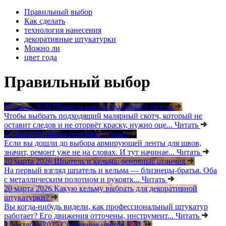
Правильный выбор
Как сделать
технология нанесения
декоративные штукатурки
Можно ли
цвет года
Правильный выбор
15 июня 2026
Правила выбора малярного скотча
Чтобы выбрать подходящий малярный скотч, который не
оставит следов и не оторвёт краску, нужно оце...
Читать
14 мая 2026
Какая серпянка лучше?
Если вы дошли до выбора армирующей ленты для швов,
значит, ремонт уже не на словах. И тут начинае...
Читать
20 марта 2026
Шпатель и кельма: основные отличия
На первый взгляд шпатель и кельма — близнецы-братья. Оба
с металлическим полотном и рукоятк...
Читать
20 марта 2026
Какую кельму выбрать для декоративной
штукатурки?
Вы когда-нибудь видели, как профессиональный штукатур
работает? Его движения отточены, инструмент...
Читать
21 октября 2025
Сравнение цветов RAL