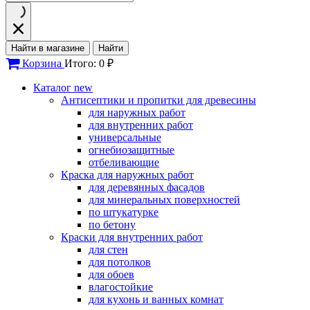
Найти в магазине
Найти
Корзина
Итого: 0 ₽
Каталог
new
Антисептики и пропитки для древесины
для наружных работ
для внутренних работ
универсальные
огнебиозащитные
отбеливающие
Краска для наружных работ
для деревянных фасадов
для минеральных поверхностей
по штукатурке
по бетону
Краски для внутренних работ
для стен
для потолков
для обоев
влагостойкие
для кухонь и ванных комнат