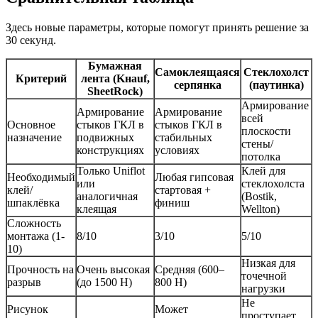
Здесь новые параметры, которые помогут принять решение за
30 секунд.
Бумажная
Самоклеящаяся
Стеклохолст
Критерий
лента (Kнаuf,
серпянка
(паутинка)
SheetRock)
Армирование
Армирование
Армирование
всей
Основное
стыков ГКЛ в
стыков ГКЛ в
плоскости
назначение
подвижных
стабильных
стены/
конструкциях
условиях
потолка
Только Uniflot
Клей для
Необходимый
Любая гипсовая
или
стеклохолста
клей/
стартовая +
аналогичная
(Bostik,
шпаклёвка
финиш
клеящая
Wellton)
Сложность
монтажа (1-
8/10
3/10
5/10
10)
Низкая для
Прочность на
Очень высокая
Средняя (600–
точечной
разрыв
(до 1500 Н)
800 Н)
нагрузки
Не
Рисунок
Может
проступает,