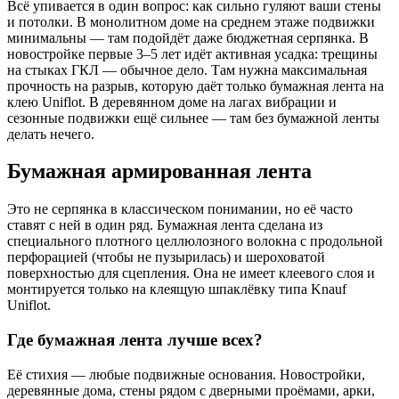
Всё упивается в один вопрос: как сильно гуляют ваши стены
и потолки. В монолитном доме на среднем этаже подвижки
минимальны — там подойдёт даже бюджетная серпянка. В
новостройке первые 3–5 лет идёт активная усадка: трещины
на стыках ГКЛ — обычное дело. Там нужна максимальная
прочность на разрыв, которую даёт только бумажная лента на
клею Uniflot. В деревянном доме на лагах вибрации и
сезонные подвижки ещё сильнее — там без бумажной ленты
делать нечего.
Бумажная армированная лента
Это не серпянка в классическом понимании, но её часто
ставят с ней в один ряд. Бумажная лента сделана из
специального плотного целлюлозного волокна с продольной
перфорацией (чтобы не пузырилась) и шероховатой
поверхностью для сцепления. Она не имеет клеевого слоя и
монтируется только на клеящую шпаклёвку типа Knauf
Uniflot.
Где бумажная лента лучше всех?
Её стихия — любые подвижные основания. Новостройки,
деревянные дома, стены рядом с дверными проёмами, арки,