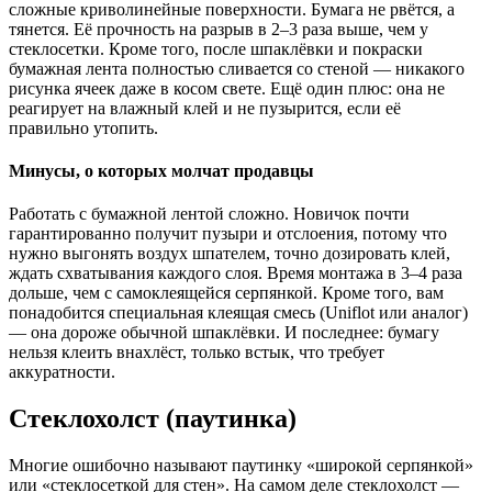
сложные криволинейные поверхности. Бумага не рвётся, а
тянется. Её прочность на разрыв в 2–3 раза выше, чем у
стеклосетки. Кроме того, после шпаклёвки и покраски
бумажная лента полностью сливается со стеной — никакого
рисунка ячеек даже в косом свете. Ещё один плюс: она не
реагирует на влажный клей и не пузырится, если её
правильно утопить.
Минусы, о которых молчат продавцы
Работать с бумажной лентой сложно. Новичок почти
гарантированно получит пузыри и отслоения, потому что
нужно выгонять воздух шпателем, точно дозировать клей,
ждать схватывания каждого слоя. Время монтажа в 3–4 раза
дольше, чем с самоклеящейся серпянкой. Кроме того, вам
понадобится специальная клеящая смесь (Uniflot или аналог)
— она дороже обычной шпаклёвки. И последнее: бумагу
нельзя клеить внахлёст, только встык, что требует
аккуратности.
Стеклохолст (паутинка)
Многие ошибочно называют паутинку «широкой серпянкой»
или «стеклосеткой для стен». На самом деле стеклохолст —