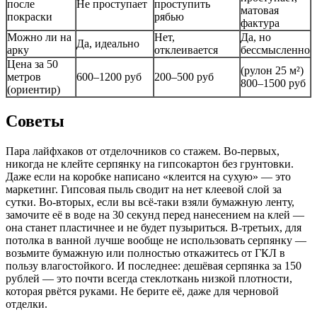
после
Не проступает
проступить
матовая
покраски
рябью
фактура
Можно ли на
Нет,
Да, но
Да, идеально
арку
отклеивается
бессмысленно
Цена за 50
(рулон 25 м²)
метров
600–1200 руб
200–500 руб
800–1500 руб
(ориентир)
Советы
Пара лайфхаков от отделочников со стажем. Во-первых,
никогда не клейте серпянку на гипсокартон без грунтовки.
Даже если на коробке написано «клеится на сухую» — это
маркетинг. Гипсовая пыль сводит на нет клеевой слой за
сутки. Во-вторых, если вы всё-таки взяли бумажную ленту,
замочите её в воде на 30 секунд перед нанесением на клей —
она станет пластичнее и не будет пузыриться. В-третьих, для
потолка в ванной лучше вообще не использовать серпянку —
возьмите бумажную или полностью откажитесь от ГКЛ в
пользу влагостойкого. И последнее: дешёвая серпянка за 150
рублей — это почти всегда стеклоткань низкой плотности,
которая рвётся руками. Не берите её, даже для черновой
отделки.