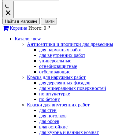
Найти в магазине
Найти
Корзина
Итого: 0 ₽
Каталог
new
Антисептики и пропитки для древесины
для наружных работ
для внутренних работ
универсальные
огнебиозащитные
отбеливающие
Краска для наружных работ
для деревянных фасадов
для минеральных поверхностей
по штукатурке
по бетону
Краски для внутренних работ
для стен
для потолков
для обоев
влагостойкие
для кухонь и ванных комнат