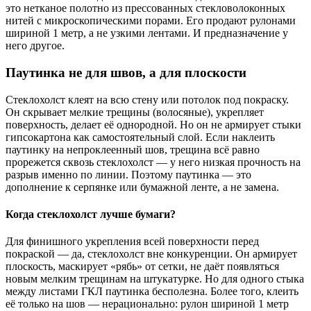
это нетканое полотно из прессованных стекловолоконных
нитей с микроскопическими порами. Его продают рулонами
шириной 1 метр, а не узкими лентами. И предназначение у
него другое.
Паутинка не для швов, а для плоскости
Стеклохолст клеят на всю стену или потолок под покраску.
Он скрывает мелкие трещины (волосяные), укрепляет
поверхность, делает её однородной. Но он не армирует стыки
гипсокартона как самостоятельный слой. Если наклеить
паутинку на непроклеенный шов, трещина всё равно
прорежется сквозь стеклохолст — у него низкая прочность на
разрыв именно по линии. Поэтому паутинка — это
дополнение к серпянке или бумажной ленте, а не замена.
Когда стеклохолст лучше бумаги?
Для финишного укрепления всей поверхности перед
покраской — да, стеклохолст вне конкуренции. Он армирует
плоскость, маскирует «рябь» от сетки, не даёт появляться
новым мелким трещинам на штукатурке. Но для одного стыка
между листами ГКЛ паутинка бесполезна. Более того, клеить
её только на шов — нерационально: рулон шириной 1 метр