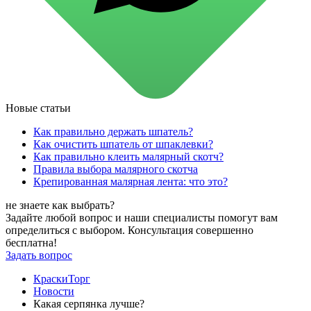
для стекол и зеркал
для ароматизации и нейтрализации запахов
для мытья посуды
для стирки и ухода за тканями
для ковров и текстильных изделий
специализированные чистящие средства
универсальные чистящие средства
дезинфицирующие средства
Новые статьи
Автохимия и автокосметика
автоэмали
Как правильно держать шпатель?
аэрозольные смазки
Как очистить шпатель от шпаклевки?
полироли для пластика
Как правильно клеить малярный скотч?
очистители салона
Правила выбора малярного скотча
очистители двигателя
Крепированная малярная лента: что это?
очистители тормозов
Материалы для зимних работ
не знаете как выбрать?
краски для штукатурки
Задайте любой вопрос и наши специалисты помогут вам
эмали для металла
определиться с выбором. Консультация совершенно
грунтовки
бесплатна!
пропитки для древесины
Задать вопрос
противогололедный реагент
пены и клеи
КраскиТорг
Новинки
Новости
Какая серпянка лучше?