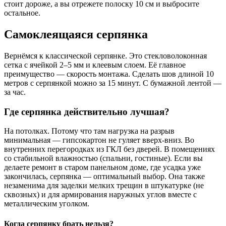
стоит дороже, а вы отрежете полоску 10 см и выбросите
остальное.
Самоклеящаяся серпянка
Вернёмся к классической серпянке. Это стекловолоконная
сетка с ячейкой 2–5 мм и клеевым слоем. Её главное
преимущество — скорость монтажа. Сделать шов длиной 10
метров с серпянкой можно за 15 минут. С бумажной лентой —
за час.
Где серпянка действительно лучшая?
На потолках. Потому что там нагрузка на разрыв
минимальная — гипсокартон не гуляет вверх-вниз. Во
внутренних перегородках из ГКЛ без дверей. В помещениях
со стабильной влажностью (спальни, гостиные). Если вы
делаете ремонт в старом панельном доме, где усадка уже
закончилась, серпянка — оптимальный выбор. Она также
незаменима для заделки мелких трещин в штукатурке (не
сквозных) и для армирования наружных углов вместе с
металлическим уголком.
Когда серпянку брать нельзя?