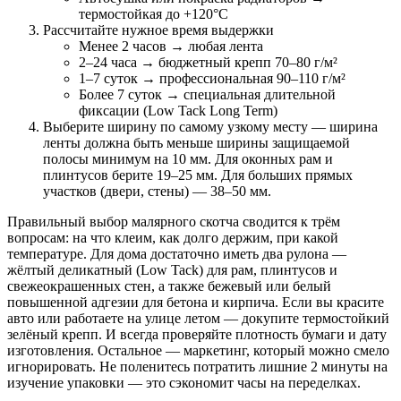
термостойкая до +120°C
Рассчитайте нужное время выдержки
Менее 2 часов → любая лента
2–24 часа → бюджетный крепп 70–80 г/м²
1–7 суток → профессиональная 90–110 г/м²
Более 7 суток → специальная длительной
фиксации (Low Tack Long Term)
Выберите ширину по самому узкому месту — ширина
ленты должна быть меньше ширины защищаемой
полосы минимум на 10 мм. Для оконных рам и
плинтусов берите 19–25 мм. Для больших прямых
участков (двери, стены) — 38–50 мм.
Правильный выбор малярного скотча сводится к трём
вопросам: на что клеим, как долго держим, при какой
температуре. Для дома достаточно иметь два рулона —
жёлтый деликатный (Low Tack) для рам, плинтусов и
свежеокрашенных стен, а также бежевый или белый
повышенной адгезии для бетона и кирпича. Если вы красите
авто или работаете на улице летом — докупите термостойкий
зелёный крепп. И всегда проверяйте плотность бумаги и дату
изготовления. Остальное — маркетинг, который можно смело
игнорировать. Не поленитесь потратить лишние 2 минуты на
изучение упаковки — это сэкономит часы на переделках.