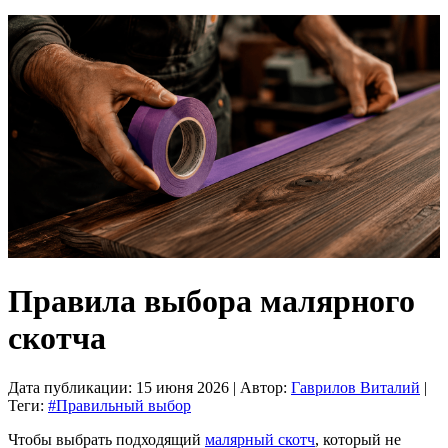
Правила выбора малярного
скотча
Дата публикации:
15 июня 2026
| Автор:
Гаврилов Виталий
|
Теги:
#Правильный выбор
Чтобы выбрать подходящий
малярный скотч
, который не