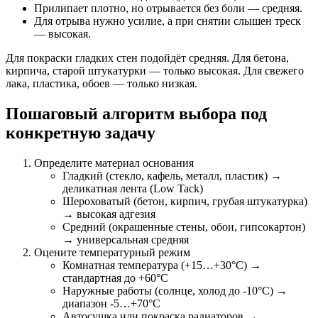
Прилипает плотно, но отрывается без боли — средняя.
Для отрыва нужно усилие, а при снятии слышен треск
— высокая.
Для покраски гладких стен подойдёт средняя. Для бетона,
кирпича, старой штукатурки — только высокая. Для свежего
лака, пластика, обоев — только низкая.
Пошаговый алгоритм выбора под
конкретную задачу
Определите материал основания
Гладкий (стекло, кафель, металл, пластик) →
деликатная лента (Low Tack)
Шероховатый (бетон, кирпич, грубая штукатурка)
→ высокая адгезия
Средний (окрашенные стены, обои, гипсокартон)
→ универсальная средняя
Оцените температурный режим
Комнатная температура (+15…+30°C) →
стандартная до +60°C
Наружные работы (солнце, холод до -10°C) →
диапазон -5…+70°C
Автосушка или покраска радиаторов →