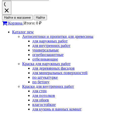
Найти в магазине
Найти
Корзина
Итого: 0 ₽
Каталог
new
Антисептики и пропитки для древесины
для наружных работ
для внутренних работ
универсальные
огнебиозащитные
отбеливающие
Краска для наружных работ
для деревянных фасадов
для минеральных поверхностей
по штукатурке
по бетону
Краски для внутренних работ
для стен
для потолков
для обоев
влагостойкие
для кухонь и ванных комнат