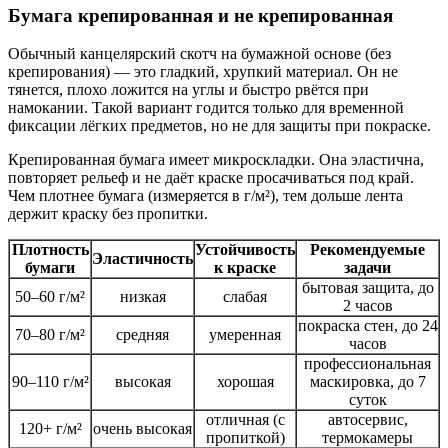
Бумага крепированная и не крепированная
Обычный канцелярский скотч на бумажной основе (без
крепирования) — это гладкий, хрупкий материал. Он не
тянется, плохо ложится на углы и быстро рвётся при
намокании. Такой вариант годится только для временной
фиксации лёгких предметов, но не для защиты при покраске.
Крепированная бумага имеет микроскладки. Она эластична,
повторяет рельеф и не даёт краске просачиваться под край.
Чем плотнее бумага (измеряется в г/м²), тем дольше лента
держит краску без пропитки.
Плотность
Устойчивость
Рекомендуемые
Эластичность
бумаги
к краске
задачи
бытовая защита, до
50–60 г/м²
низкая
слабая
2 часов
покраска стен, до 24
70–80 г/м²
средняя
умеренная
часов
профессиональная
90–110 г/м²
высокая
хорошая
маскировка, до 7
суток
отличная (с
автосервис,
120+ г/м²
очень высокая
пропиткой)
термокамеры