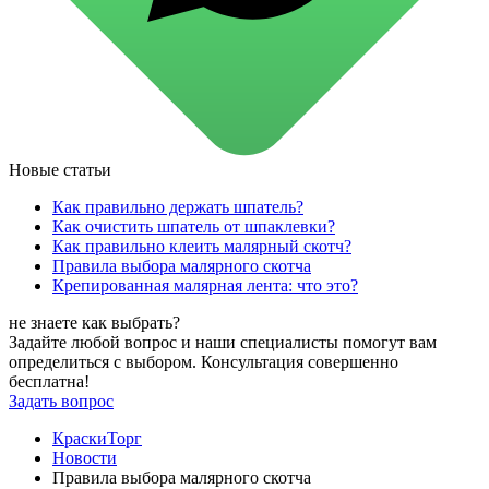
для стекол и зеркал
для ароматизации и нейтрализации запахов
для мытья посуды
для стирки и ухода за тканями
для ковров и текстильных изделий
специализированные чистящие средства
универсальные чистящие средства
дезинфицирующие средства
Новые статьи
Автохимия и автокосметика
автоэмали
Как правильно держать шпатель?
аэрозольные смазки
Как очистить шпатель от шпаклевки?
полироли для пластика
Как правильно клеить малярный скотч?
очистители салона
Правила выбора малярного скотча
очистители двигателя
Крепированная малярная лента: что это?
очистители тормозов
Материалы для зимних работ
не знаете как выбрать?
краски для штукатурки
Задайте любой вопрос и наши специалисты помогут вам
эмали для металла
определиться с выбором. Консультация совершенно
грунтовки
бесплатна!
пропитки для древесины
Задать вопрос
противогололедный реагент
пены и клеи
КраскиТорг
Новинки
Новости
Правила выбора малярного скотча