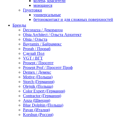
колера, красители
моющиеся
Грунтовки
универсальные
бетоноконтакт и для сложных поверхностей
для древесины
Бренды
по металлу
Decorazza / Декорацца
антикорозийные
Olsta Architect / Ольста Архитект
под декоративные штукатурки
Olsta / Ольста
для гипсокартона
Bayramix / Байрамикс
под штукатурку
Prorab / Прораб
Герметик
Сделай Пол
акриловые
VGT / ВГТ
силиконовые универсальные, нейтральные
Prosept / Просепт
силиконовые санитарные (антигрибковые)
Prosept Prof / Просепт Проф
шовные для срубов
Demex / Демекс
для кровли
Motive (Польша)
для каминов
Storch (Германия)
полиуретановые
Olejnik (Польша)
Декоративные штукатурки и краски
Color Expert (Германия)
краски для декора, патина
Contractor (Германия)
мокрый шелк
Anza (Швеция)
венецианские (эффект мрамора)
Blue Dolphin (Польша)
песок (эффект песчаных вихрей)
Pavan (Италия)
декоративная шпаклевка
Korshun (Россия)