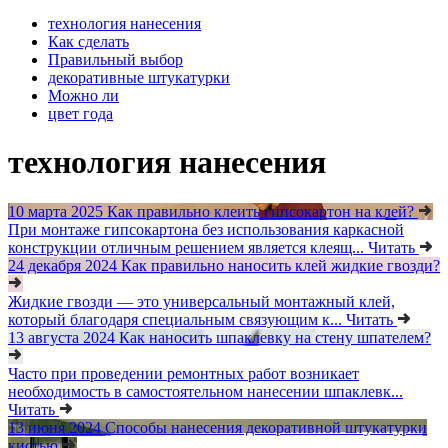
технология нанесения
Как сделать
Правильный выбор
декоративные штукатурки
Можно ли
цвет года
технология нанесения
10 марта 2025
Как правильно клеить гипсокартон на клей?
При монтаже гипсокартона без использования каркасной
конструкции отличным решением является клеящ...
Читать
24 декабря 2024
Как правильно наносить клей жидкие гвозди?
Жидкие гвозди — это универсальный монтажный клей,
который благодаря специальным связующим к...
Читать
13 августа 2024
Как наносить шпаклевку на стену шпателем?
Часто при проведении ремонтных работ возникает
необходимость в самостоятельном нанесении шпаклевк...
Читать
13 июня 2024
Способы нанесения декоративной штукатурки
кистью