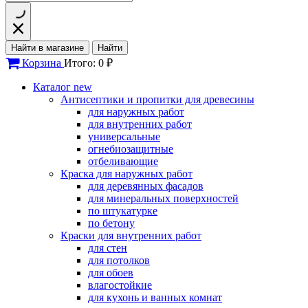
Найти в магазине
Найти
Корзина
Итого: 0 ₽
Каталог
new
Антисептики и пропитки для древесины
для наружных работ
для внутренних работ
универсальные
огнебиозащитные
отбеливающие
Краска для наружных работ
для деревянных фасадов
для минеральных поверхностей
по штукатурке
по бетону
Краски для внутренних работ
для стен
для потолков
для обоев
влагостойкие
для кухонь и ванных комнат