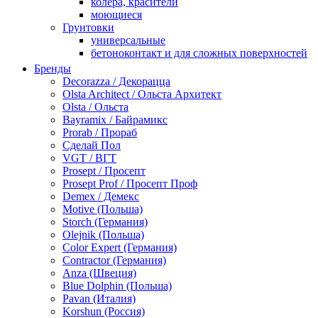
колера, красители
моющиеся
Грунтовки
универсальные
бетоноконтакт и для сложных поверхностей
для древесины
Бренды
по металлу
Decorazza / Декорацца
антикорозийные
Olsta Architect / Ольста Архитект
под декоративные штукатурки
Olsta / Ольста
для гипсокартона
Bayramix / Байрамикс
под штукатурку
Prorab / Прораб
Герметик
Сделай Пол
акриловые
VGT / ВГТ
силиконовые универсальные, нейтральные
Prosept / Просепт
силиконовые санитарные (антигрибковые)
Prosept Prof / Просепт Проф
шовные для срубов
Demex / Демекс
для кровли
Motive (Польша)
для каминов
Storch (Германия)
полиуретановые
Olejnik (Польша)
Декоративные штукатурки и краски
Color Expert (Германия)
краски для декора, патина
Contractor (Германия)
мокрый шелк
Anza (Швеция)
венецианские (эффект мрамора)
Blue Dolphin (Польша)
песок (эффект песчаных вихрей)
Pavan (Италия)
декоративная шпаклевка
Korshun (Россия)