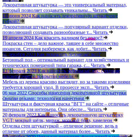
Декоративная штукатурка — это универсальный материал,
который позволяет создавать уникальны...
Читать
13 июня 2024
Как наносить декоративную штукатурку
губкой?
Декоративная штукатурка — популярный вариант отделки,
позволяющий создавать разнообразные т...
Читать
19 апреля 2024
Как красить валиком без полос?
Покраска стен – дело важное, таящее в себе множество
нюансов. Сегодня разберемся, как добит...
Читать
11 декабря 2023
Как покрасить бетонный пол?
Бетонный пол – оптимальный вариант для хозяйственных и
технических помещений типа гаража, с...
Читать
13 февраля 2023
Как наносить мебельный лак: создание
лакокрасочного покрытия мебели
Мебель из дерева красиво выглядит, но за такими изделиями
требуется хороший уход. В процессе эксп...
Читать
06 мая 2022
Способы нанесения декоративной штукатурки
своими руками: технология нанесения
Штукатурка и фактурная краска "ВГТ" на сайте – отличные
материалы для интерьера. Они обеспе...
Читать
20 февраля 2022
Как наносить декоративную штукатурку
VGT: мокрый шёлк, мираж, морской бриз, хамелеон
Отделка стен штукатуркой – отличное решение, ведь в
отличие от обоев, данный материал более...
Читать
08 декабря 2020
Чем и как покрасить фасад зимой в мороз?