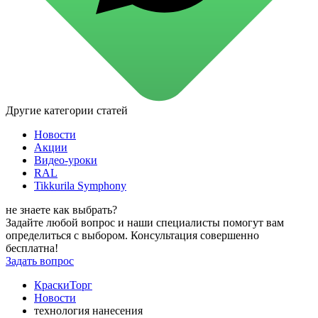
для стекол и зеркал
для ароматизации и нейтрализации запахов
для мытья посуды
для стирки и ухода за тканями
для ковров и текстильных изделий
специализированные чистящие средства
универсальные чистящие средства
дезинфицирующие средства
Другие категории статей
Автохимия и автокосметика
автоэмали
Новости
аэрозольные смазки
Акции
полироли для пластика
Видео-уроки
очистители салона
RAL
очистители двигателя
Tikkurila Symphony
очистители тормозов
Материалы для зимних работ
не знаете как выбрать?
краски для штукатурки
Задайте любой вопрос и наши специалисты помогут вам
эмали для металла
определиться с выбором. Консультация совершенно
грунтовки
бесплатна!
пропитки для древесины
Задать вопрос
противогололедный реагент
пены и клеи
КраскиТорг
Новинки
Новости
технология нанесения