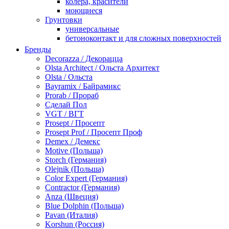
колера, красители
моющиеся
Грунтовки
универсальные
бетоноконтакт и для сложных поверхностей
для древесины
Бренды
по металлу
Decorazza / Декорацца
антикорозийные
Olsta Architect / Ольста Архитект
под декоративные штукатурки
Olsta / Ольста
для гипсокартона
Bayramix / Байрамикс
под штукатурку
Prorab / Прораб
Герметик
Сделай Пол
акриловые
VGT / ВГТ
силиконовые универсальные, нейтральные
Prosept / Просепт
силиконовые санитарные (антигрибковые)
Prosept Prof / Просепт Проф
шовные для срубов
Demex / Демекс
для кровли
Motive (Польша)
для каминов
Storch (Германия)
полиуретановые
Olejnik (Польша)
Декоративные штукатурки и краски
Color Expert (Германия)
краски для декора, патина
Contractor (Германия)
мокрый шелк
Anza (Швеция)
венецианские (эффект мрамора)
Blue Dolphin (Польша)
песок (эффект песчаных вихрей)
Pavan (Италия)
декоративная шпаклевка
Korshun (Россия)