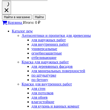
Найти в магазине
Найти
Корзина
Итого: 0 ₽
Каталог
new
Антисептики и пропитки для древесины
для наружных работ
для внутренних работ
универсальные
огнебиозащитные
отбеливающие
Краска для наружных работ
для деревянных фасадов
для минеральных поверхностей
по штукатурке
по бетону
Краски для внутренних работ
для стен
для потолков
для обоев
влагостойкие
для кухонь и ванных комнат