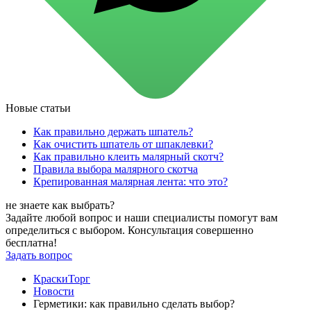
для стекол и зеркал
для ароматизации и нейтрализации запахов
для мытья посуды
для стирки и ухода за тканями
для ковров и текстильных изделий
специализированные чистящие средства
универсальные чистящие средства
дезинфицирующие средства
Новые статьи
Автохимия и автокосметика
автоэмали
Как правильно держать шпатель?
аэрозольные смазки
Как очистить шпатель от шпаклевки?
полироли для пластика
Как правильно клеить малярный скотч?
очистители салона
Правила выбора малярного скотча
очистители двигателя
Крепированная малярная лента: что это?
очистители тормозов
Материалы для зимних работ
не знаете как выбрать?
краски для штукатурки
Задайте любой вопрос и наши специалисты помогут вам
эмали для металла
определиться с выбором. Консультация совершенно
грунтовки
бесплатна!
пропитки для древесины
Задать вопрос
противогололедный реагент
пены и клеи
КраскиТорг
Новинки
Новости
Герметики: как правильно сделать выбор?