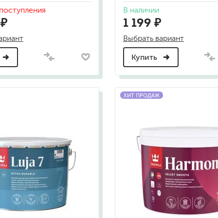
для мытья посуды
поступления
В наличии
для стирки и ухода за тканями
 ₽
1 199 ₽
для ковров и текстильных изделий
специализированные чистящие средств
ариант
Выбрать вариант
универсальные чистящие средства
дезинфицирующие средства
Купить
ХИТ ПРОДАЖ
гент