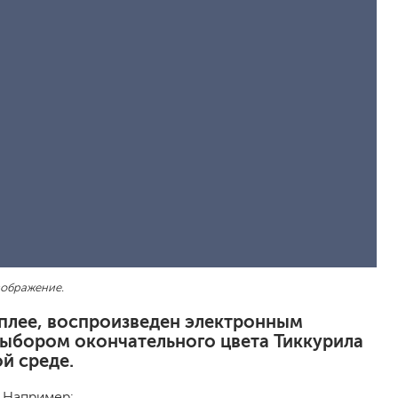
песок (эффект песчаных вихрей)
декоративная шпаклевка
травертин, карта мира, арт-бетон
кракелюрные лаки (эффект трещин)
защитные составы, воски, лессировки
шуба
камешковая
короед
мраморная крошка
фактурные краски
для металла (по ржавчине)
зображение.
ПФ-115
эмали универсальные
исплее, воспроизведен электронным
краски универсальные
выбором окончательного цвета Тиккурила
резиновая краска
й среде.
аэрозольные (в баллончиках)
. Например: