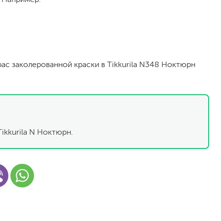
рас заколерованной краски в Tikkurila N348 Ноктюрн
малярный флизелин
стеклообои под покраску
ikkurila N Ноктюрн.
стеклохолст, паутинка
флизелиновые обои под покраску