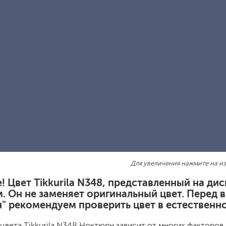
шовные для срубов
для кровли
турки
для каминов
полиуретановые
го пола
валики
малярные ванночки
Для увеличения нажмите на и
для декоративной штукатурки
кисти
! Цвет Tikkurila N348, представленный на д
щетка металлическая
. Он не заменяет оригинальный цвет. Перед 
краскораспылители
" рекомендуем проверить цвет в естественно
бот
пистолеты
жных работ
ручной инструмент
цвета Tikkurila N348 Ноктюрн зависит от многих факторов