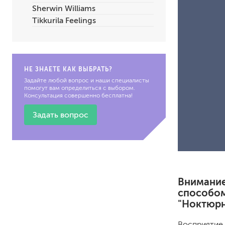
Sherwin Williams
по металлу
Tikkurila Feelings
антикорозийные
под декоративные штука
для гипсокартона
под штукатурку
НЕ ЗНАЕТЕ КАК ВЫБРАТЬ?
Задайте любой вопрос и наши специалисты
помогут вам определиться с выбором.
Консультация совершенно бесплатна!
Задать вопрос
для паркета и деревянно
для стен, потолков
для мебели
яхтные
Внимание
для бани и сауны
способом
для бетона и камня
"Ноктюрн
масла для внутренних ра
масла для террас и нару
Восприятие 