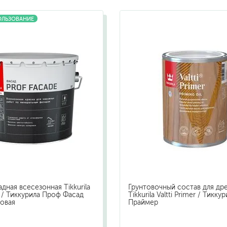
бытовая
ОЛЬЗОВАНИЕ
ит, ацетон
профессиональная
очистители
ны
огнестойкая
цемента
ев
затирки
для комплексной уборки помещений
для мытья и ухода за полами
для кухни
ли
для ванной комнаты
дная всесезонная Tikkurila
Грунтовочный состав для др
оизоляции
для сантехники
e / Тиккурила Проф Фасад
Tikkurila Valtti Primer / Тикку
овая
Праймер
для стекол и зеркал
для ароматизации и нейтрализации запа