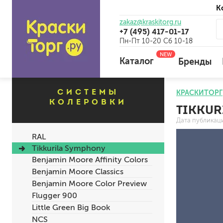
К
zakaz@kraskitorg.ru
+7 (495) 417-01-17
Пн-Пт 10-20 Сб 10-18
NEW
Каталог
Бренды
СИСТЕМЫ
КРАСКИТОРГ
КОЛЕРОВКИ
TIKKUR
для наружных работ
Дата публикац
для внутренних работ
RAL
универсальные
Tikkurila Symphony
огнебиозащитные
Benjamin Moore Affinity Colors
отбеливающие
Benjamin Moore Classics
Benjamin Moore Color Preview
Flugger 900
универсальные
Little Green Big Book
бетоноконтакт и для сл
NCS
для древесины