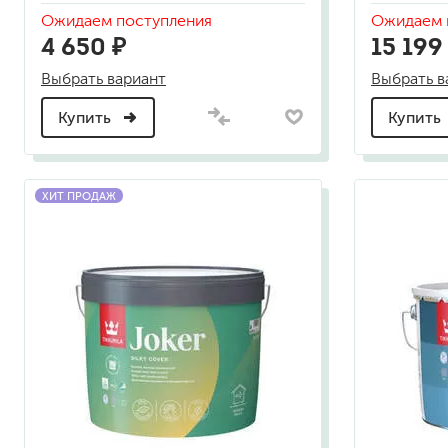
гидропломбы
Ожидаем поступления
Ожидаем 
4 650 ₽
15 199
Выбрать вариант
Выбрать в
Купить
Купить
краски для штукатурки
эмали для металла
ХИТ ПРОДАЖ
грунтовки
пропитки для древесины
противогололедный реа
пены и клеи