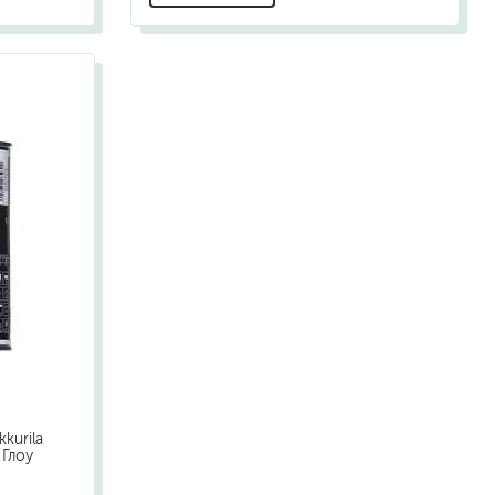
kurila
 Глоу