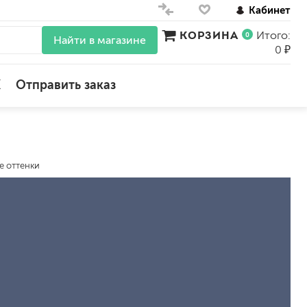
Кабинет
КОРЗИНА
Итого:
0
Найти в магазине
0 ₽
X
Отправить заказ
для стен
для потолков
е оттенки
для обоев
влагостойкие
для кухонь и ванных комнат
колера, красители
моющиеся
краски для декора, патина
ные
мокрый шелк
е)
венецианские (эффект мрамора)