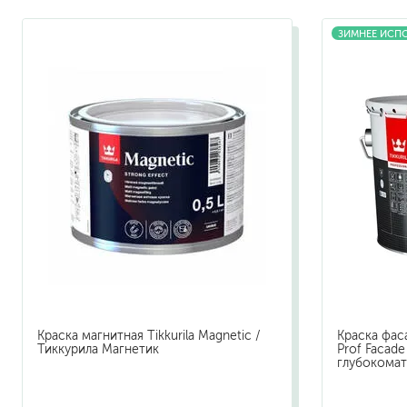
ЗИМНЕЕ ИСП
растворители, уайт-спир
средства от плесени
преобразователи ржавчи
удалители краски
средства от высолов и 
средства для снятия обо
смывка для эпоксидной 
очиститель силикона
удалитель наклеек
гидроизоляция
затирка для плитки
Клей для плитки
наливные полы, ровните
Краска магнитная Tikkurila Magnetic /
Краска фаса
смеси для монтажа тепл
Тиккурила Магнетик
Prof Facad
глубокомат
добавки в растворы
штукатурки