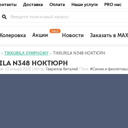
онтакты
Доставка
Оплата
Наши услуги
PRO нас
SALE
Акции
Колеровка
Новости
Заказать в MA
TIKKURILA SYMPHONY
TIKKURILA N348 НОКТЮРН
для деревянных фасадов
ILA N348 НОКТЮРН
для минеральных поверхностей
ии:
10 января 2022
| Автор:
Гаврилов Виталий
| Теги:
#Синие и фиолетовы
по штукатурке
по бетону
акриловые
ожных поверхностей
силиконовые универсальные, нейтраль
силиконовые санитарные (антигрибковы