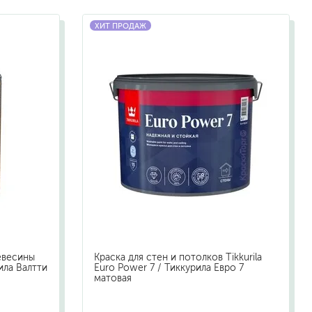
жидкие гвозди
ХИТ ПРОДАЖ
для обоев
для паркета и напольных покрытий
пва и для древесины
термостойкие
пено-клеи
контактные
эпоксидные
клеи-геметики
автоэмали
аэрозольные смазки
полироли для пластика
очистители салона
евесины
Краска для стен и потолков Tikkurila
очистители двигателя
рила Валтти
Euro Power 7 / Тиккурила Евро 7
матовая
очистители тормозов
хов