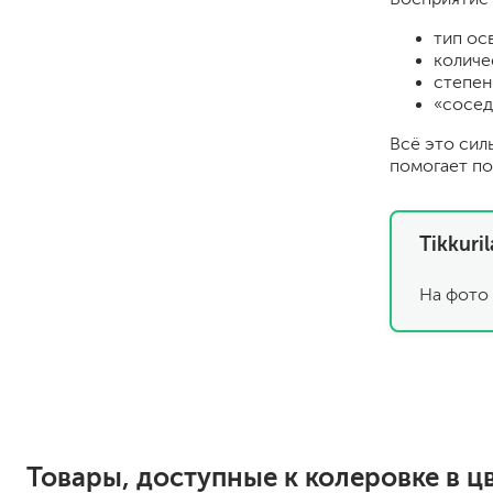
тип ос
количе
степен
«сосед
Всё это сил
помогает по
для пола
Tikkuri
для радиаторов, батарей
для мебели
На фото 
маркерные
грифельные
магнитные
пожаробезопасные крас
для дверей
для окон
для ванны и бассейна
Товары, доступные к колеровке в ц