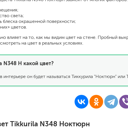
шпатели
вещения;
кельмы
ство света;
ленты
ь блеска окрашенной поверхности;
укрывные материалы
них» цветов.
абразивы
ьно влияет на то, как мы видим цвет на стене. Пробный вык
электроинструмент
смотреть на цвет в реальных условиях.
аккумуляторный инструмент
готовые
la N348 Н какой цвет?
для дерева
сухие
в интерьере он будет называться Тиккурила "Ноктюрн" или T
ки
вет Tikkurila N348 Ноктюрн