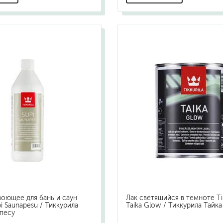
оющее для бань и саун
Лак светящийся в темноте Tik
upi Saunapesu / Тиккурила
Taika Glow / Тиккурила Тайка
песу