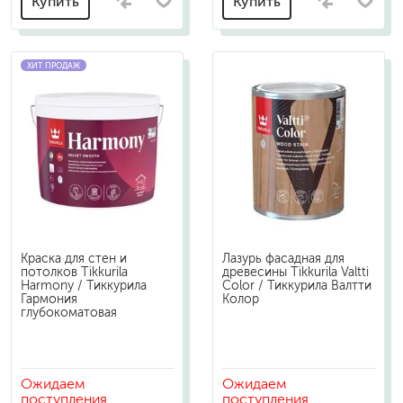
Купить
Купить
ХИТ ПРОДАЖ
Краска для стен и
Лазурь фасадная для
потолков Tikkurila
древесины Tikkurila Valtti
Harmony / Тиккурила
Color / Тиккурила Валтти
Гармония
Колор
глубокоматовая
Ожидаем
Ожидаем
поступления
поступления