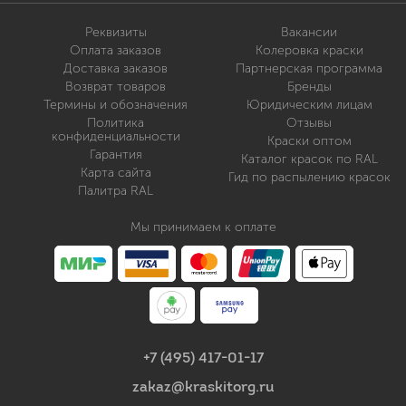
Реквизиты
Вакансии
Оплата заказов
Колеровка краски
Доставка заказов
Партнерская программа
Возврат товаров
Бренды
Термины и обозначения
Юридическим лицам
Политика
Отзывы
конфиденциальности
Краски оптом
Гарантия
Каталог красок по RAL
Карта сайта
Гид по распылению красок
Палитра RAL
Мы принимаем к оплате
+7 (495) 417-01-17
zakaz@kraskitorg.ru