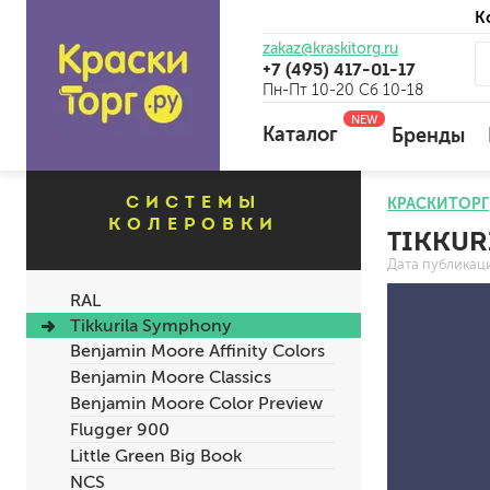
К
zakaz@kraskitorg.ru
+7 (495) 417-01-17
Пн-Пт 10-20 Сб 10-18
NEW
Каталог
Бренды
СИСТЕМЫ
КРАСКИТОРГ
КОЛЕРОВКИ
TIKKUR
для наружных работ
Дата публикац
для внутренних работ
RAL
универсальные
Tikkurila Symphony
огнебиозащитные
Benjamin Moore Affinity Colors
отбеливающие
Benjamin Moore Classics
Benjamin Moore Color Preview
Flugger 900
универсальные
Little Green Big Book
бетоноконтакт и для сл
NCS
для древесины