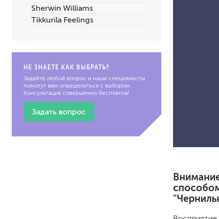
Sherwin Williams
по металлу
Tikkurila Feelings
антикорозийные
под декоративные штука
для гипсокартона
под штукатурку
НЕ ЗНАЕТЕ КАК ВЫБРАТЬ?
Задайте любой вопрос и наши специалисты
помогут вам определиться с выбором.
Консультация совершенно бесплатна!
Задать вопрос
для паркета и деревянно
для стен, потолков
для мебели
яхтные
Внимание
для бани и сауны
способом
для бетона и камня
"Черниль
масла для внутренних ра
масла для террас и нару
Восприятие 