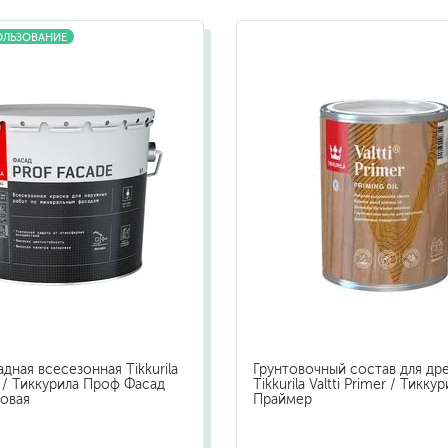
бытовая
ОЛЬЗОВАНИЕ
ит, ацетон
профессиональная
очистители
ны
огнестойкая
цемента
ев
затирки
для комплексной уборки помещений
для мытья и ухода за полами
для кухни
ли
для ванной комнаты
дная всесезонная Tikkurila
Грунтовочный состав для др
оизоляции
для сантехники
e / Тиккурила Проф Фасад
Tikkurila Valtti Primer / Тикку
овая
Праймер
для стекол и зеркал
для ароматизации и нейтрализации запа