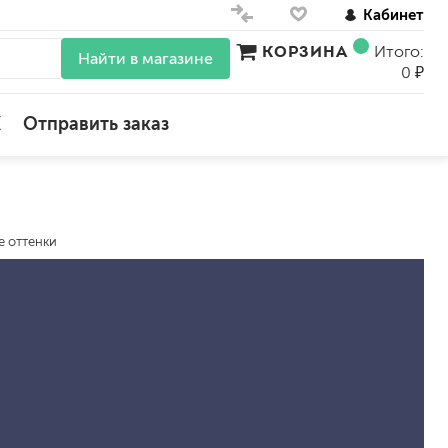
Кабинет
КОРЗИНА
Итого:
Найти в магазине
0 ₽
X
Отправить заказ
для стен
для потолков
е оттенки
для обоев
влагостойкие
для кухонь и ванных комнат
колера, красители
моющиеся
краски для декора, патина
ные
мокрый шелк
е)
венецианские (эффект мрамора)