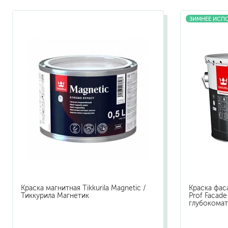
ЗИМНЕЕ ИСП
растворители, уайт-спир
средства от плесени
преобразователи ржавчи
удалители краски
средства от высолов и 
средства для снятия обо
смывка для эпоксидной 
очиститель силикона
удалитель наклеек
гидроизоляция
затирка для плитки
Клей для плитки
наливные полы, ровните
Краска магнитная Tikkurila Magnetic /
Краска фаса
смеси для монтажа тепл
Тиккурила Магнетик
Prof Facad
глубокомат
добавки в растворы
штукатурки