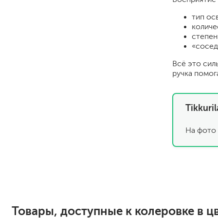
тип ос
количе
степен
«сосед
Всё это сил
ручка помог
для пола
Tikkuri
для радиаторов, батарей
для мебели
На фото 
маркерные
грифельные
магнитные
пожаробезопасные крас
для дверей
для окон
для ванны и бассейна
Товары, доступные к колеровке в цв