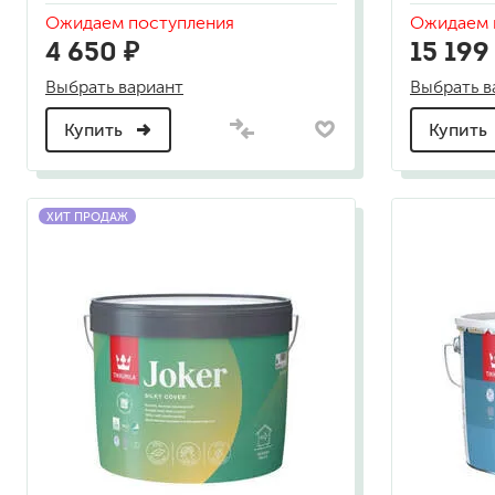
гидропломбы
Ожидаем поступления
Ожидаем 
4 650 ₽
15 199
Выбрать вариант
Выбрать в
Купить
Купить
краски для штукатурки
эмали для металла
ХИТ ПРОДАЖ
грунтовки
пропитки для древесины
противогололедный реа
пены и клеи