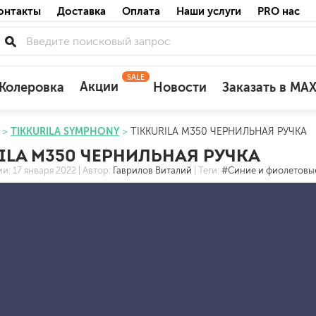
онтакты
Доставка
Оплата
Наши услуги
PRO нас
SALE
Акции
Колеровка
Новости
Заказать в MA
TIKKURILA SYMPHONY
TIKKURILA M350 ЧЕРНИЛЬНАЯ РУЧКА
для деревянных фасадов
ILA M350 ЧЕРНИЛЬНАЯ РУЧКА
для минеральных поверхностей
ии:
17 января 2022
| Автор:
Гаврилов Виталий
| Теги:
#Синие и фиолетовы
по штукатурке
по бетону
акриловые
ожных поверхностей
силиконовые универсальные, нейтраль
силиконовые санитарные (антигрибковы