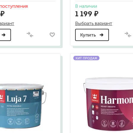
для мытья посуды
поступления
В наличии
для стирки и ухода за тканями
 ₽
1 199 ₽
для ковров и текстильных изделий
специализированные чистящие средств
ариант
Выбрать вариант
универсальные чистящие средства
дезинфицирующие средства
Купить
ХИТ ПРОДАЖ
гент