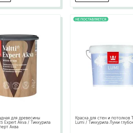
НЕ ПОСТАВЛЯЕТСЯ
адная для древесины
Краска для стен и потолков Ti
ltti Expert Akva / Тиккурила
Lumi / Тиккурила Луми глуб
перт Аква