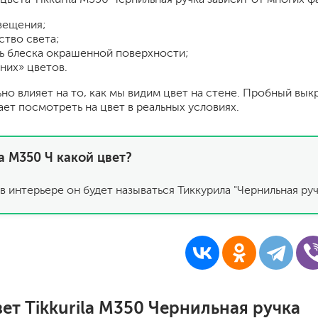
шпатели
вещения;
кельмы
ство света;
ленты
ь блеска окрашенной поверхности;
укрывные материалы
них» цветов.
абразивы
ьно влияет на то, как мы видим цвет на стене. Пробный вык
электроинструмент
ает посмотреть на цвет в реальных условиях.
аккумуляторный инструмент
готовые
la M350 Ч какой цвет?
для дерева
сухие
в интерьере он будет называться Тиккурила "Чернильная ручк
ки
ет Tikkurila M350 Чернильная ручка