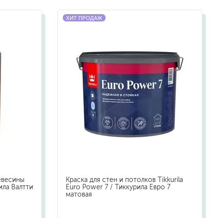
жидкие гвозди
ХИТ ПРОДАЖ
для обоев
для паркета и напольных покрытий
пва и для древесины
термостойкие
пено-клеи
контактные
эпоксидные
клеи-геметики
автоэмали
аэрозольные смазки
полироли для пластика
очистители салона
евесины
Краска для стен и потолков Tikkurila
очистители двигателя
рила Валтти
Euro Power 7 / Тиккурила Евро 7
матовая
очистители тормозов
хов