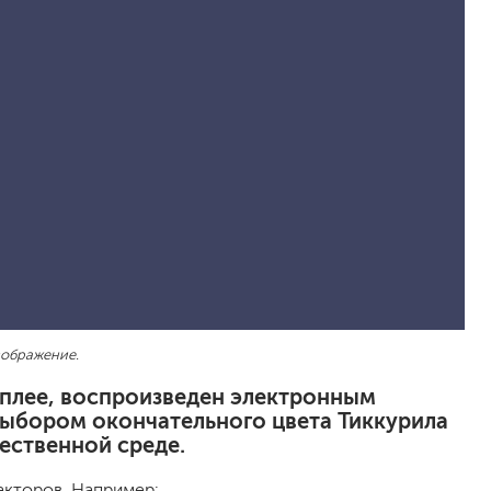
песок (эффект песчаных вихрей)
декоративная шпаклевка
травертин, карта мира, арт-бетон
кракелюрные лаки (эффект трещин)
защитные составы, воски, лессировки
шуба
камешковая
короед
мраморная крошка
фактурные краски
для металла (по ржавчине)
зображение.
ПФ-115
эмали универсальные
исплее, воспроизведен электронным
краски универсальные
выбором окончательного цвета Тиккурила
резиновая краска
ественной среде.
аэрозольные (в баллончиках)
факторов. Например: