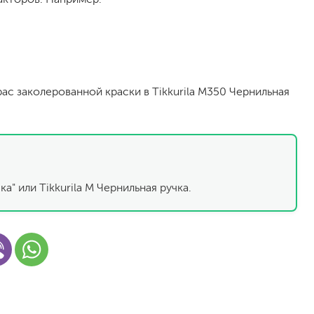
рас заколерованной краски в Tikkurila M350 Чернильная
малярный флизелин
стеклообои под покраску
а" или Tikkurila M Чернильная ручка.
стеклохолст, паутинка
флизелиновые обои под покраску