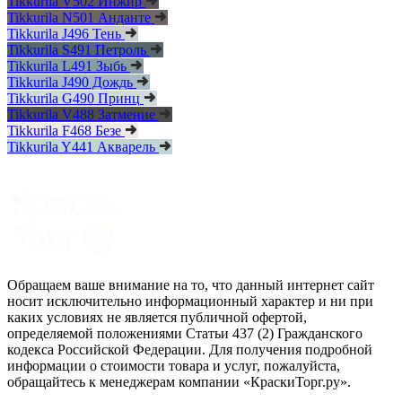
Tikkurila V502 Инжир
Tikkurila N501 Анданте
Tikkurila J496 Тень
Tikkurila S491 Петроль
Tikkurila L491 Зыбь
Tikkurila J490 Дождь
Tikkurila G490 Принц
Tikkurila V488 Затмение
Tikkurila F468 Безе
Tikkurila Y441 Акварель
Обращаем ваше внимание на то, что данный интернет сайт
носит исключительно информационный характер и ни при
каких условиях не является публичной офертой,
определяемой положениями Статьи 437 (2) Гражданского
кодекса Российской Федерации. Для получения подробной
информации о стоимости товара и услуг, пожалуйста,
обращайтесь к менеджерам компании «КраскиТорг.ру».