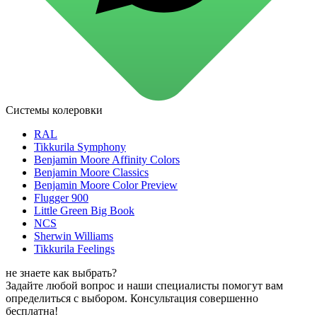
для стекол и зеркал
для ароматизации и нейтрализации запахов
для мытья посуды
для стирки и ухода за тканями
для ковров и текстильных изделий
специализированные чистящие средства
универсальные чистящие средства
дезинфицирующие средства
Системы колеровки
Автохимия и автокосметика
автоэмали
RAL
аэрозольные смазки
Tikkurila Symphony
полироли для пластика
Benjamin Moore Affinity Colors
очистители салона
Benjamin Moore Classics
очистители двигателя
Benjamin Moore Color Preview
очистители тормозов
Flugger 900
Материалы для зимних работ
Little Green Big Book
краски для штукатурки
NCS
эмали для металла
Sherwin Williams
грунтовки
Tikkurila Feelings
пропитки для древесины
противогололедный реагент
не знаете как выбрать?
пены и клеи
Задайте любой вопрос и наши специалисты помогут вам
Новинки
определиться с выбором. Консультация совершенно
бесплатна!