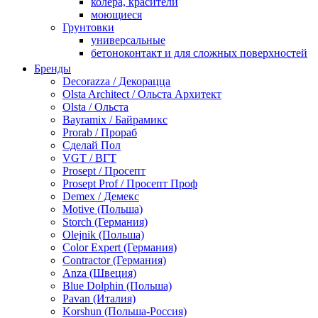
колера, красители
моющиеся
Грунтовки
универсальные
бетоноконтакт и для сложных поверхностей
для древесины
Бренды
по металлу
Decorazza / Декорацца
антикорозийные
Olsta Architect / Ольста Архитект
под декоративные штукатурки
Olsta / Ольста
для гипсокартона
Bayramix / Байрамикс
под штукатурку
Prorab / Прораб
Герметик
Сделай Пол
акриловые
VGT / ВГТ
силиконовые универсальные, нейтральные
Prosept / Просепт
силиконовые санитарные (антигрибковые)
Prosept Prof / Просепт Проф
шовные для срубов
Demex / Демекс
для кровли
Motive (Польша)
для каминов
Storch (Германия)
полиуретановые
Olejnik (Польша)
Декоративные штукатурки и краски
Color Expert (Германия)
краски для декора, патина
Contractor (Германия)
мокрый шелк
Anza (Швеция)
венецианские (эффект мрамора)
Blue Dolphin (Польша)
песок (эффект песчаных вихрей)
Pavan (Италия)
декоративная шпаклевка
Korshun (Польша-Россия)