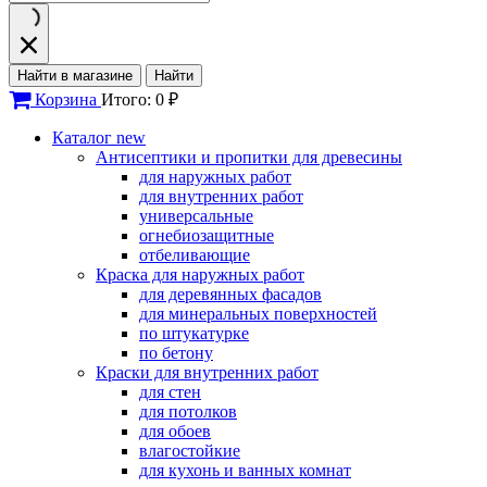
Найти в магазине
Найти
Корзина
Итого: 0 ₽
Каталог
new
Антисептики и пропитки для древесины
для наружных работ
для внутренних работ
универсальные
огнебиозащитные
отбеливающие
Краска для наружных работ
для деревянных фасадов
для минеральных поверхностей
по штукатурке
по бетону
Краски для внутренних работ
для стен
для потолков
для обоев
влагостойкие
для кухонь и ванных комнат