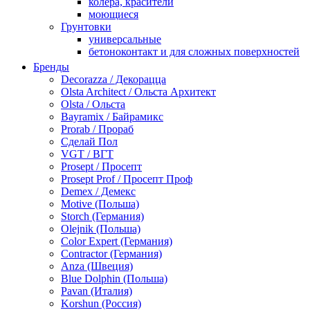
колера, красители
моющиеся
Грунтовки
универсальные
бетоноконтакт и для сложных поверхностей
для древесины
Бренды
по металлу
Decorazza / Декорацца
антикорозийные
Olsta Architect / Ольста Архитект
под декоративные штукатурки
Olsta / Ольста
для гипсокартона
Bayramix / Байрамикс
под штукатурку
Prorab / Прораб
Герметик
Сделай Пол
акриловые
VGT / ВГТ
силиконовые универсальные, нейтральные
Prosept / Просепт
силиконовые санитарные (антигрибковые)
Prosept Prof / Просепт Проф
шовные для срубов
Demex / Демекс
для кровли
Motive (Польша)
для каминов
Storch (Германия)
полиуретановые
Olejnik (Польша)
Декоративные штукатурки и краски
Color Expert (Германия)
краски для декора, патина
Contractor (Германия)
мокрый шелк
Anza (Швеция)
венецианские (эффект мрамора)
Blue Dolphin (Польша)
песок (эффект песчаных вихрей)
Pavan (Италия)
декоративная шпаклевка
Korshun (Россия)