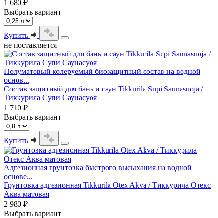
1 680 ₽
Выбрать вариант
Купить
не поставляется
Полуматовый колеруемый биозащитный состав на водной
основ...
Состав защитный для бань и саун Tikkurila Supi Saunasuoja /
Тиккурила Супи Саунасуоя
1 710 ₽
Выбрать вариант
Купить
Адгезионная грунтовка быстрого высыхания на водной
основе...
Грунтовка адгезионная Tikkurila Otex Akva / Тиккурила Отекс
Аква матовая
2 980 ₽
Выбрать вариант