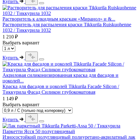
Купить
Растворитель к алкидным краскам «Миранол» и &...
Растворитель для распыления краски Tikkurila Ruiskuohenne
1032 / Тиккурила 1032
1 210 ₽
Выбрать вариант
Купить
Акриловая силиконизированная краска для фасадов и
цоколей...
Краска для фасадов и цоколей Tikkurila Facade Silicon /
Тиккурила Фасад Силикон глубокоматовая
1 149 ₽
Выбрать вариант
Купить
Износостойкий полуглянцевый полиуретано-акрилатный лак