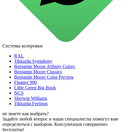
для стекол и зеркал
для ароматизации и нейтрализации запахов
для мытья посуды
для стирки и ухода за тканями
для ковров и текстильных изделий
специализированные чистящие средства
универсальные чистящие средства
дезинфицирующие средства
Системы колеровки
Автохимия и автокосметика
автоэмали
RAL
аэрозольные смазки
Tikkurila Symphony
полироли для пластика
Benjamin Moore Affinity Colors
очистители салона
Benjamin Moore Classics
очистители двигателя
Benjamin Moore Color Preview
очистители тормозов
Flugger 900
Материалы для зимних работ
Little Green Big Book
краски для штукатурки
NCS
эмали для металла
Sherwin Williams
грунтовки
Tikkurila Feelings
пропитки для древесины
противогололедный реагент
не знаете как выбрать?
пены и клеи
Задайте любой вопрос и наши специалисты помогут вам
Новинки
определиться с выбором. Консультация совершенно
бесплатна!