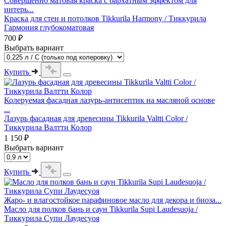
Совершенно матовая краска с бархатным эффектом для
интерь...
Краска для стен и потолков Tikkurila Harmony / Тиккурила
Гармония глубокоматовая
700 ₽
Выбрать вариант
Купить
Колеруемая фасадная лазурь-антисептик на масляной основе
...
Лазурь фасадная для древесины Tikkurila Valtti Color /
Тиккурила Валтти Колор
1 150 ₽
Выбрать вариант
Купить
Жаро- и влагостойкое парафиновое масло для декора и биоза...
Масло для полков бань и саун Tikkurila Supi Laudesuoja /
Тиккурила Супи Лаудесуоя