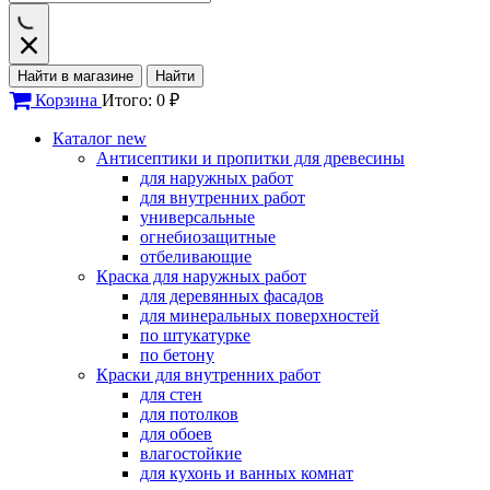
Найти в магазине
Найти
Корзина
Итого: 0 ₽
Каталог
new
Антисептики и пропитки для древесины
для наружных работ
для внутренних работ
универсальные
огнебиозащитные
отбеливающие
Краска для наружных работ
для деревянных фасадов
для минеральных поверхностей
по штукатурке
по бетону
Краски для внутренних работ
для стен
для потолков
для обоев
влагостойкие
для кухонь и ванных комнат