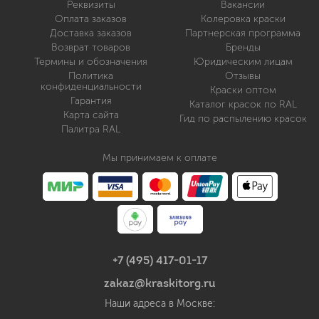
Реквизиты
Вакансии
Оплата заказов
Колеровка краски
Доставка заказов
Партнерская программа
Возврат товаров
Бренды
Термины и обозначения
Юридическим лицам
Политика
Отзывы
конфиденциальности
Краски оптом
Гарантия
Каталог красок по RAL
Карта сайта
Гид по распылению красок
Палитра RAL
Мы принимаем к оплате
+7 (495) 417-01-17
zakaz@kraskitorg.ru
Наши адреса в Москве: