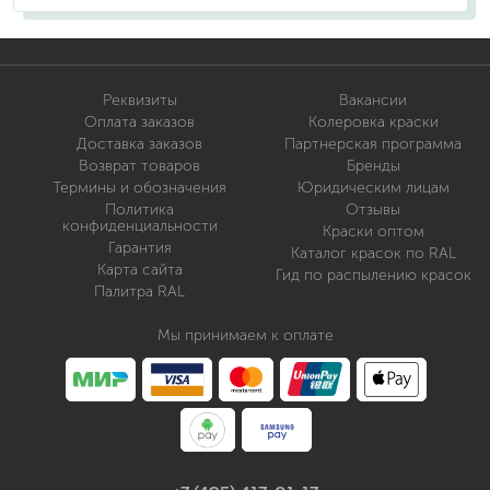
Реквизиты
Вакансии
Оплата заказов
Колеровка краски
Доставка заказов
Партнерская программа
Возврат товаров
Бренды
Термины и обозначения
Юридическим лицам
Политика
Отзывы
конфиденциальности
Краски оптом
Гарантия
Каталог красок по RAL
Карта сайта
Гид по распылению красок
Палитра RAL
Мы принимаем к оплате