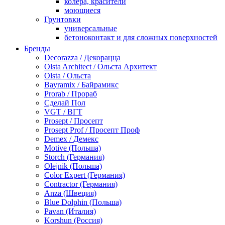
колера, красители
моющиеся
Грунтовки
универсальные
бетоноконтакт и для сложных поверхностей
для древесины
Бренды
по металлу
Decorazza / Декорацца
антикорозийные
Olsta Architect / Ольста Архитект
под декоративные штукатурки
Olsta / Ольста
для гипсокартона
Bayramix / Байрамикс
под штукатурку
Prorab / Прораб
Герметик
Сделай Пол
акриловые
VGT / ВГТ
силиконовые универсальные, нейтральные
Prosept / Просепт
силиконовые санитарные (антигрибковые)
Prosept Prof / Просепт Проф
шовные для срубов
Demex / Демекс
для кровли
Motive (Польша)
для каминов
Storch (Германия)
полиуретановые
Olejnik (Польша)
Декоративные штукатурки и краски
Color Expert (Германия)
краски для декора, патина
Contractor (Германия)
мокрый шелк
Anza (Швеция)
венецианские (эффект мрамора)
Blue Dolphin (Польша)
песок (эффект песчаных вихрей)
Pavan (Италия)
декоративная шпаклевка
Korshun (Россия)