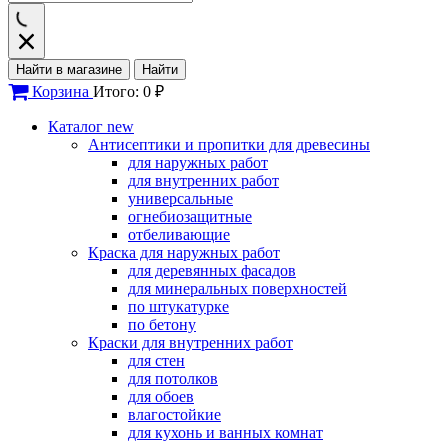
Найти в магазине
Найти
Корзина
Итого: 0 ₽
Каталог
new
Антисептики и пропитки для древесины
для наружных работ
для внутренних работ
универсальные
огнебиозащитные
отбеливающие
Краска для наружных работ
для деревянных фасадов
для минеральных поверхностей
по штукатурке
по бетону
Краски для внутренних работ
для стен
для потолков
для обоев
влагостойкие
для кухонь и ванных комнат