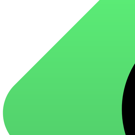
для стекол и зеркал
для ароматизации и нейтрализации запахов
для мытья посуды
для стирки и ухода за тканями
для ковров и текстильных изделий
специализированные чистящие средства
универсальные чистящие средства
дезинфицирующие средства
Автохимия и автокосметика
автоэмали
аэрозольные смазки
полироли для пластика
очистители салона
очистители двигателя
очистители тормозов
Материалы для зимних работ
краски для штукатурки
эмали для металла
грунтовки
пропитки для древесины
противогололедный реагент
пены и клеи
Новинки