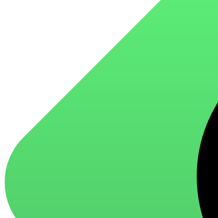
для стекол и зеркал
для ароматизации и нейтрализации запахов
для мытья посуды
для стирки и ухода за тканями
для ковров и текстильных изделий
специализированные чистящие средства
универсальные чистящие средства
дезинфицирующие средства
Автохимия и автокосметика
автоэмали
аэрозольные смазки
полироли для пластика
очистители салона
очистители двигателя
очистители тормозов
Материалы для зимних работ
краски для штукатурки
эмали для металла
грунтовки
пропитки для древесины
противогололедный реагент
пены и клеи
Новинки