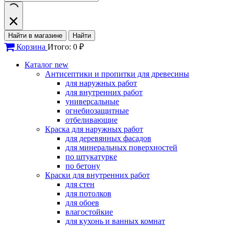
Найти в магазине
Найти
Корзина
Итого: 0 ₽
Каталог
new
Антисептики и пропитки для древесины
для наружных работ
для внутренних работ
универсальные
огнебиозащитные
отбеливающие
Краска для наружных работ
для деревянных фасадов
для минеральных поверхностей
по штукатурке
по бетону
Краски для внутренних работ
для стен
для потолков
для обоев
влагостойкие
для кухонь и ванных комнат