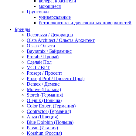
колера, красители
моющиеся
Грунтовки
универсальные
бетоноконтакт и для сложных поверхностей
для древесины
Бренды
по металлу
Decorazza / Декорацца
антикорозийные
Olsta Architect / Ольста Архитект
под декоративные штукатурки
Olsta / Ольста
для гипсокартона
Bayramix / Байрамикс
под штукатурку
Prorab / Прораб
Герметик
Сделай Пол
акриловые
VGT / ВГТ
силиконовые универсальные, нейтральные
Prosept / Просепт
силиконовые санитарные (антигрибковые)
Prosept Prof / Просепт Проф
шовные для срубов
Demex / Демекс
для кровли
Motive (Польша)
для каминов
Storch (Германия)
полиуретановые
Olejnik (Польша)
Декоративные штукатурки и краски
Color Expert (Германия)
краски для декора, патина
Contractor (Германия)
мокрый шелк
Anza (Швеция)
венецианские (эффект мрамора)
Blue Dolphin (Польша)
песок (эффект песчаных вихрей)
Pavan (Италия)
декоративная шпаклевка
Korshun (Россия)