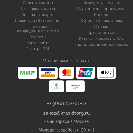
Оплата заказов
Колеровка краски
Доставка заказов
Партнерская программа
Возврат товаров
Бренды
Термины и обозначения
Юридическим лицам
Политика
Отзывы
конфиденциальности
Краски оптом
Гарантия
Каталог красок по RAL
Карта сайта
Гид по распылению красок
Палитра RAL
Мы принимаем к оплате
+7 (495) 417-01-17
zakaz@kraskitorg.ru
Наши адреса в Москве:
Молодогвардейская, 29, к. 1