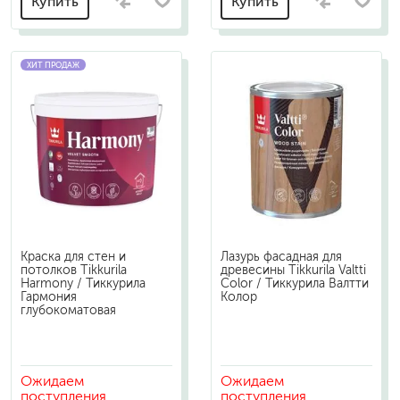
Купить
Купить
ХИТ ПРОДАЖ
Краска для стен и
Лазурь фасадная для
потолков Tikkurila
древесины Tikkurila Valtti
Harmony / Тиккурила
Color / Тиккурила Валтти
Гармония
Колор
глубокоматовая
Ожидаем
Ожидаем
поступления
поступления