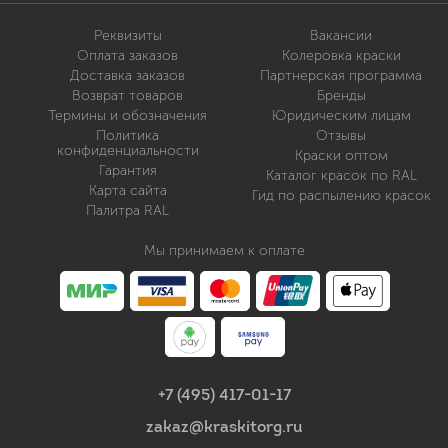
Реквизиты
Вакансии
Оплата заказов
Колеровка краски
Доставка заказов
Партнерская программа
Возврат товаров
Бренды
Термины и обозначения
Юридическим лицам
Политика
Отзывы
конфиденциальности
Краски оптом
Гарантия
Каталог красок по RAL
Карта сайта
Гид по распылению красок
Палитра RAL
Мы принимаем к оплате
+7 (495) 417-01-17
zakaz@kraskitorg.ru