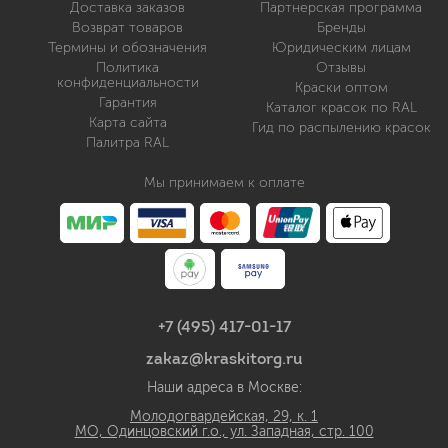
Доставка заказов
Партнерская программа
Возврат товаров
Бренды
Термины и обозначения
Юридическим лицам
Политика
Отзывы
конфиденциальности
Краски оптом
Гарантия
Каталог красок по RAL
Карта сайта
Гид по распылению красок
Палитра RAL
Мы принимаем к оплате
+7 (495) 417-01-17
zakaz@kraskitorg.ru
Наши адреса в Москве:
Молодогвардейская, 29, к. 1
МО, Одинцовский г.о., ул. Западная, стр. 100