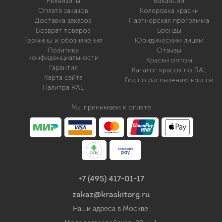
Реквизиты
Вакансии
Оплата заказов
Колеровка краски
Доставка заказов
Партнерская программа
Возврат товаров
Бренды
Термины и обозначения
Юридическим лицам
Политика
Отзывы
конфиденциальности
Краски оптом
Гарантия
Каталог красок по RAL
Карта сайта
Гид по распылению красок
Палитра RAL
Мы принимаем к оплате
+7 (495) 417-01-17
zakaz@kraskitorg.ru
Наши адреса в Москве: