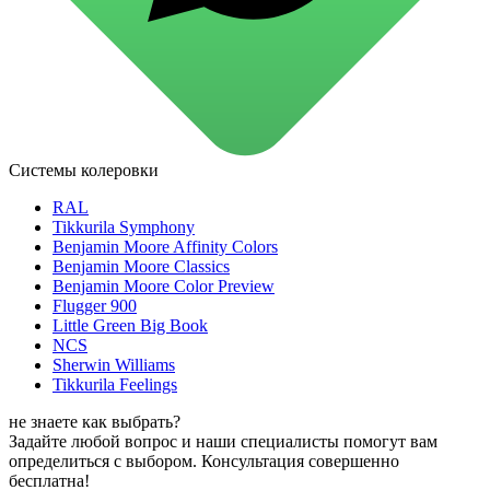
для стекол и зеркал
для ароматизации и нейтрализации запахов
для мытья посуды
для стирки и ухода за тканями
для ковров и текстильных изделий
специализированные чистящие средства
универсальные чистящие средства
дезинфицирующие средства
Системы колеровки
Автохимия и автокосметика
автоэмали
RAL
аэрозольные смазки
Tikkurila Symphony
полироли для пластика
Benjamin Moore Affinity Colors
очистители салона
Benjamin Moore Classics
очистители двигателя
Benjamin Moore Color Preview
очистители тормозов
Flugger 900
Материалы для зимних работ
Little Green Big Book
краски для штукатурки
NCS
эмали для металла
Sherwin Williams
грунтовки
Tikkurila Feelings
пропитки для древесины
противогололедный реагент
не знаете как выбрать?
пены и клеи
Задайте любой вопрос и наши специалисты помогут вам
Новинки
определиться с выбором. Консультация совершенно
бесплатна!