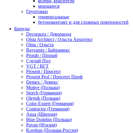
колера, красители
моющиеся
Грунтовки
универсальные
бетоноконтакт и для сложных поверхностей
для древесины
Бренды
по металлу
Decorazza / Декорацца
антикорозийные
Olsta Architect / Ольста Архитект
под декоративные штукатурки
Olsta / Ольста
для гипсокартона
Bayramix / Байрамикс
под штукатурку
Prorab / Прораб
Герметик
Сделай Пол
акриловые
VGT / ВГТ
силиконовые универсальные, нейтральные
Prosept / Просепт
силиконовые санитарные (антигрибковые)
Prosept Prof / Просепт Проф
шовные для срубов
Demex / Демекс
для кровли
Motive (Польша)
для каминов
Storch (Германия)
полиуретановые
Olejnik (Польша)
Декоративные штукатурки и краски
Color Expert (Германия)
краски для декора, патина
Contractor (Германия)
мокрый шелк
Anza (Швеция)
венецианские (эффект мрамора)
Blue Dolphin (Польша)
песок (эффект песчаных вихрей)
Pavan (Италия)
декоративная шпаклевка
Korshun (Польша-Россия)