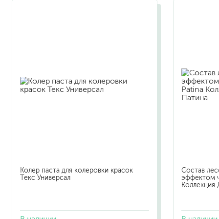
для пола
для радиаторов, батарей
для мебели
маркерные
грифельные
магнитные
Колер паста для колеровки красок
Состав ле
пожаробезопасные крас
Текс Универсал
эффектом ч
для дверей
Коллекция 
для окон
для ванны и бассейна
В наличии
В наличии