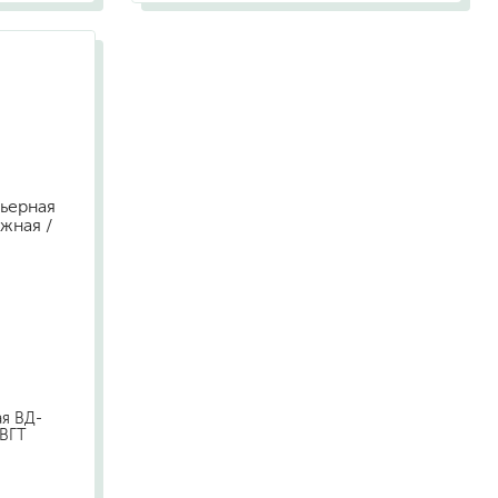
ая ВД-
 ВГТ