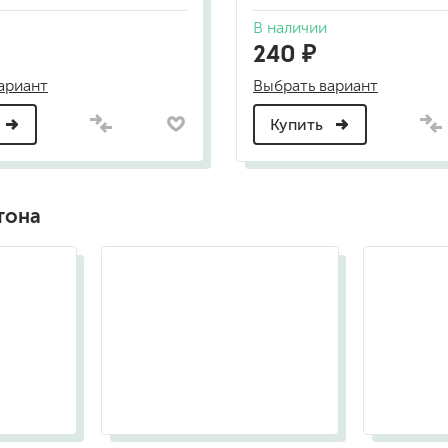
В наличии
240 ₽
ариант
Выбрать вариант
Купить
тона
RAL 9003
RAL
(сигнальный
(си
белый)
чёр