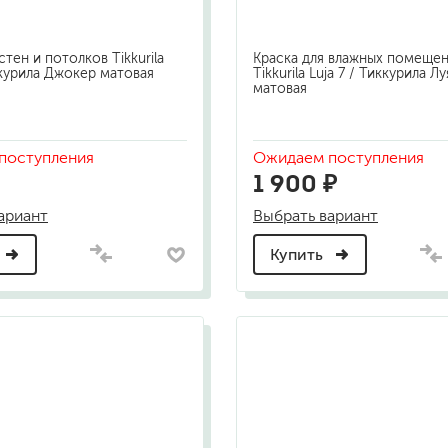
для мытья посуды
для стирки и ухода за тканями
для ковров и текстильных изделий
стен и потолков Tikkurila
Краска для влажных помеще
специализированные чистящие средств
ккурила Джокер матовая
Tikkurila Luja 7 / Тиккурила Лу
матовая
универсальные чистящие средства
дезинфицирующие средства
поступления
Ожидаем поступления
1 900 ₽
ариант
Выбрать вариант
Купить
гент