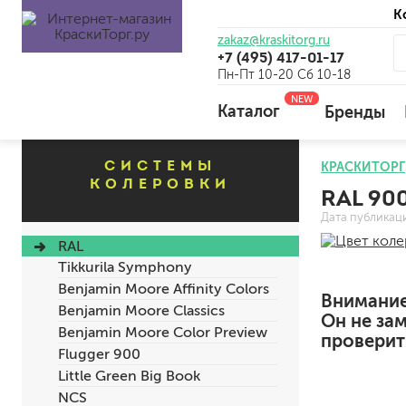
К
zakaz@kraskitorg.ru
+7 (495) 417-01-17
Пн-Пт 10-20 Сб 10-18
NEW
Каталог
Бренды
СИСТЕМЫ
КРАСКИТОРГ
КОЛЕРОВКИ
RAL 90
для наружных работ
Дата публикац
для внутренних работ
RAL
универсальные
Tikkurila Symphony
огнебиозащитные
Benjamin Moore Affinity Colors
отбеливающие
Внимание
Benjamin Moore Classics
Он не за
Benjamin Moore Color Preview
проверить
Flugger 900
универсальные
Little Green Big Book
бетоноконтакт и для сл
NCS
для древесины