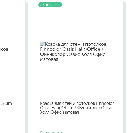
АКЦИЯ -20%
малярный флизелин
стеклообои под покраску
стеклохолст, паутинка
флизелиновые обои под покраску
Luxium
Краска для стен и потолков Finncolor
Oasis Hall@Office / Финнколор Оазис
Холл Офис матовая
В наличии