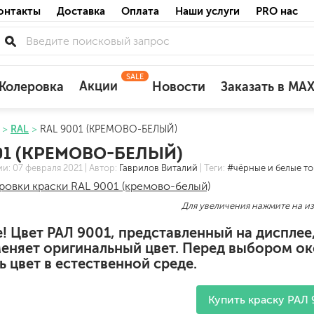
онтакты
Доставка
Оплата
Наши услуги
PRO нас
SALE
Акции
Колеровка
Новости
Заказать в MA
RAL
RAL 9001 (КРЕМОВО-БЕЛЫЙ)
для деревянных фасадов
01 (КРЕМОВО-БЕЛЫЙ)
для минеральных поверхностей
ии:
07 февраля 2021
| Автор:
Гаврилов Виталий
| Теги:
#чёрные и белые т
по штукатурке
по бетону
Для увеличения нажмите на и
! Цвет РАЛ 9001, представленный на диспле
меняет оригинальный цвет. Перед выбором о
 цвет в естественной среде.
акриловые
ожных поверхностей
силиконовые универсальные, нейтраль
Купить краску РАЛ 
силиконовые санитарные (антигрибковы