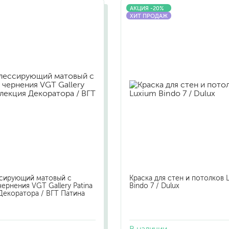
АКЦИЯ -20%
шпатели
ХИТ ПРОДАЖ
кельмы
ленты
укрывные материалы
абразивы
электроинструмент
аккумуляторный инструмент
готовые
для дерева
сухие
ссирующий матовый с
Краска для стен и потолков 
ки
ернения VGT Gallery Patina
Bindo 7 / Dulux
Декоратора / ВГТ Патина
В наличии