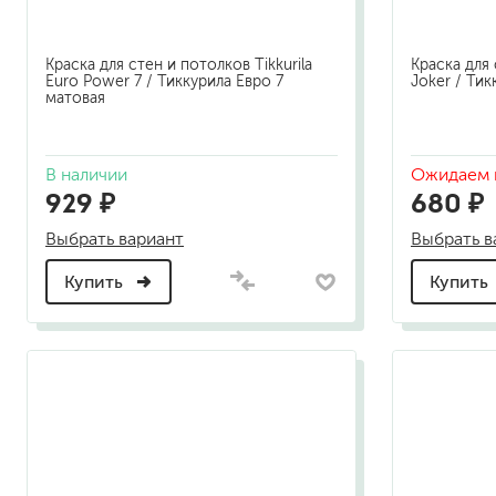
гидропломбы
Краска для стен и потолков Tikkurila
Краска для 
Euro Power 7 / Тиккурила Евро 7
Joker / Ти
матовая
В наличии
Ожидаем 
краски для штукатурки
929 ₽
680 ₽
эмали для металла
Выбрать вариант
Выбрать в
грунтовки
пропитки для древесины
Купить
Купить
противогололедный реа
пены и клеи