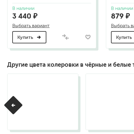
В наличии
В наличии
3 440 ₽
879 ₽
Выбрать вариант
Выбрать в
Купить
Купить
Другие цвета колеровки в чёрные и белые 
RAL 9001
RAL 9002
(кремово-
(светло-
белый)
серый)