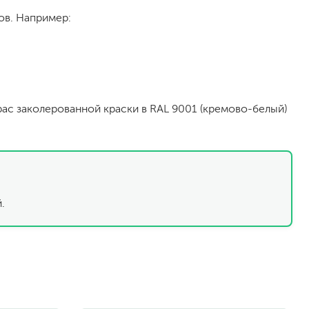
песок (эффект песчаных вихрей)
ов. Например:
декоративная шпаклевка
травертин, карта мира, арт-бетон
кракелюрные лаки (эффект трещин)
защитные составы, воски, лессировки
шуба
крас заколерованной краски в RAL 9001 (кремово-белый)
камешковая
короед
мраморная крошка
фактурные краски
.
для металла (по ржавчине)
ПФ-115
эмали универсальные
краски универсальные
резиновая краска
аэрозольные (в баллончиках)