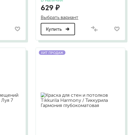
629 ₽
жидкие гвозди
для обоев
Выбрать вариант
для паркета и напольных покрытий
Купить
пва и для древесины
термостойкие
пено-клеи
контактные
ХИТ ПРОДАЖ
эпоксидные
клеи-геметики
автоэмали
аэрозольные смазки
полироли для пластика
очистители салона
очистители двигателя
очистители тормозов
хов