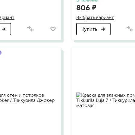
806 ₽
бытовая
ит, ацетон
профессиональная
ариант
Выбрать вариант
очистители
ны
Купить
огнестойкая
цемента
ев
затирки
для комплексной уборки помещений
для мытья и ухода за полами
для кухни
ли
для ванной комнаты
оизоляции
для сантехники
для стекол и зеркал
для ароматизации и нейтрализации запа