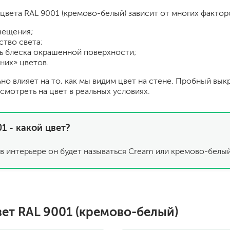
шовные для срубов
цвета RAL 9001 (кремово-белый) зависит от многих фактор
для кровли
вещения;
турки
для каминов
ство света;
полиуретановые
ь блеска окрашенной поверхности;
них» цветов.
ьно влияет на то, как мы видим цвет на стене. Пробный вы
смотреть на цвет в реальных условиях.
1 - какой цвет?
го пола
валики
в интерьере он будет называться Cream или кремово-белый
малярные ванночки
для декоративной штукатурки
кисти
щетка металлическая
краскораспылители
вет RAL 9001 (кремово-белый)
бот
пистолеты
жных работ
ручной инструмент