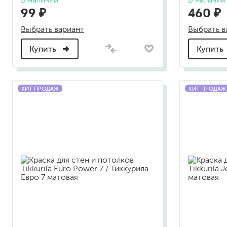
99 ₽
460 ₽
растворители, уайт-спир
Выбрать вариант
Выбрать в
средства от плесени
преобразователи ржавчи
Купить
Купить
удалители краски
средства от высолов и 
средства для снятия обо
ХИТ ПРОДАЖ
ХИТ ПРОДАЖ
смывка для эпоксидной 
очиститель силикона
удалитель наклеек
гидроизоляция
затирка для плитки
Клей для плитки
наливные полы, ровните
смеси для монтажа тепл
добавки в растворы
штукатурки