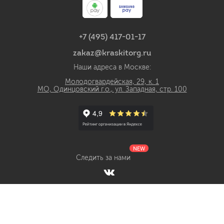
+7 (495) 417-01-17
zakaz@kraskitorg.ru
Наши адреса в Москве:
Молодогвардейская, 29, к. 1
МО, Одинцовский г.о., ул. Западная, стр. 100
NEW
Следить за нами
Интернет-магазин лакокрасочных материалов КраскиТорг.ру с
доставкой по России © 2018 - 2026 Все права защищены
ИП Гаврилов Виталий Сергеевич ОГРНИП 320774600013790
ИНН 550510437971