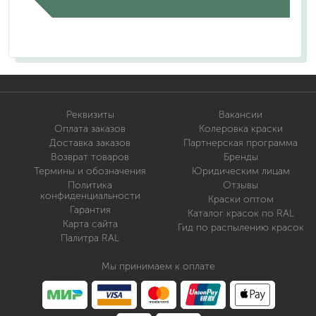
Реквизиты
Вакансии
Оплата заказов
Колеровка краски
Доставка заказов
Партнерская программа
Возврат товаров
Бренды
Термины и обозначения
Юридическим лицам
Политика
Отзывы
конфиденциальности
Краски оптом
Гарантия
Каталог красок по RAL
Карта сайта
Гид по распылению красок
Палитра RAL
Мы принимаем к оплате