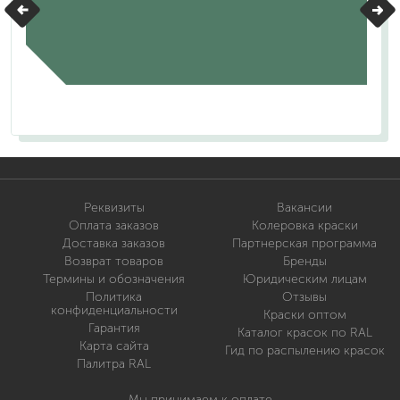
Реквизиты
Вакансии
Оплата заказов
Колеровка краски
Доставка заказов
Партнерская программа
Возврат товаров
Бренды
Термины и обозначения
Юридическим лицам
Политика
Отзывы
конфиденциальности
Краски оптом
Гарантия
Каталог красок по RAL
Карта сайта
Гид по распылению красок
Палитра RAL
Мы принимаем к оплате