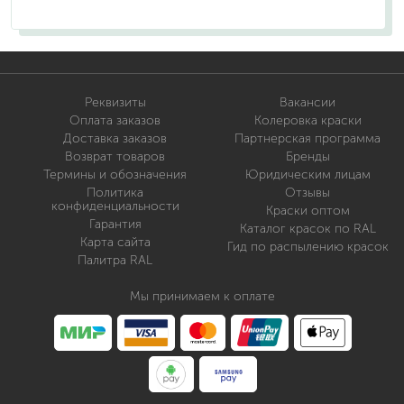
Реквизиты
Вакансии
Оплата заказов
Колеровка краски
Доставка заказов
Партнерская программа
Возврат товаров
Бренды
Термины и обозначения
Юридическим лицам
Политика
Отзывы
конфиденциальности
Краски оптом
Гарантия
Каталог красок по RAL
Карта сайта
Гид по распылению красок
Палитра RAL
Мы принимаем к оплате