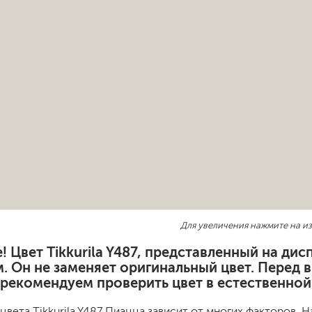
шовные для срубов
для кровли
турки
для каминов
полиуретановые
го пола
валики
малярные ванночки
Для увеличения нажмите на и
для декоративной штукатурки
кисти
! Цвет Tikkurila Y487, представленный на ди
щетка металлическая
. Он не заменяет оригинальный цвет. Перед 
краскораспылители
 рекомендуем проверить цвет в естественной
бот
пистолеты
жных работ
ручной инструмент
цвета Tikkurila Y487 Пиацца зависит от многих факторов. 