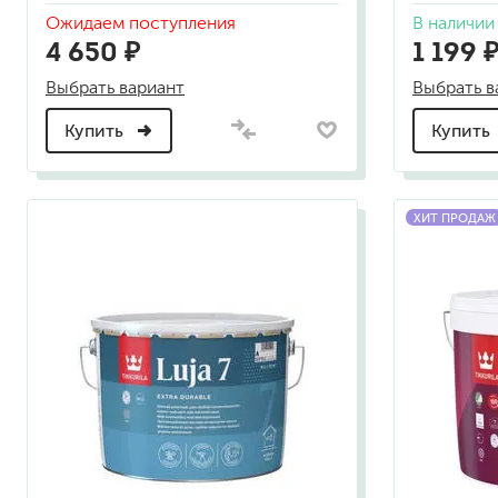
гидропломбы
Ожидаем поступления
В наличии
4 650 ₽
1 199 
Выбрать вариант
Выбрать в
Купить
Купить
краски для штукатурки
эмали для металла
ХИТ ПРОДАЖ
грунтовки
пропитки для древесины
противогололедный реа
пены и клеи