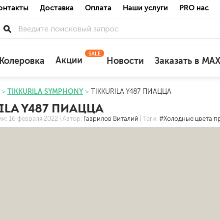
онтакты
Доставка
Оплата
Наши услуги
PRO нас
SALE
Акции
Колеровка
Новости
Заказать в MA
TIKKURILA SYMPHONY
TIKKURILA Y487 ПИАЦЦА
для деревянных фасадов
ILA Y487 ПИАЦЦА
для минеральных поверхностей
ии:
16 февраля 2022
| Автор:
Гаврилов Виталий
| Теги:
#Холодные цвета п
по штукатурке
по бетону
акриловые
ожных поверхностей
силиконовые универсальные, нейтраль
силиконовые санитарные (антигрибковы