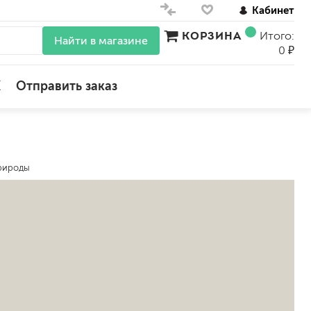
Кабинет
КОРЗИНА
Итого:
Найти в магазине
0 ₽
X
Отправить заказ
для стен
для потолков
рироды
для обоев
влагостойкие
для кухонь и ванных комнат
колера, красители
моющиеся
краски для декора, патина
ные
мокрый шелк
е)
венецианские (эффект мрамора)