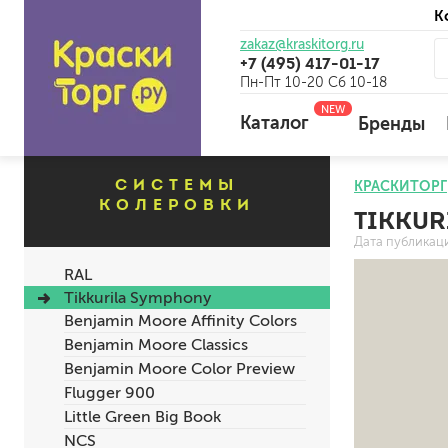
К
zakaz@kraskitorg.ru
+7 (495) 417-01-17
Пн-Пт 10-20 Сб 10-18
NEW
Каталог
Бренды
СИСТЕМЫ
КРАСКИТОРГ
КОЛЕРОВКИ
TIKKUR
для наружных работ
Дата публикац
для внутренних работ
RAL
универсальные
Tikkurila Symphony
огнебиозащитные
Benjamin Moore Affinity Colors
отбеливающие
Benjamin Moore Classics
Benjamin Moore Color Preview
Flugger 900
универсальные
Little Green Big Book
бетоноконтакт и для сл
NCS
для древесины