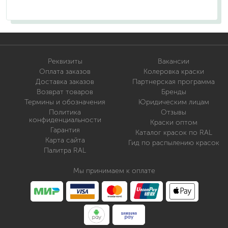
Реквизиты
Вакансии
Оплата заказов
Колеровка краски
Доставка заказов
Партнерская программа
Возврат товаров
Бренды
Термины и обозначения
Юридическим лицам
Политика
Отзывы
конфиденциальности
Краски оптом
Гарантия
Каталог красок по RAL
Карта сайта
Гид по распылению красок
Палитра RAL
Мы принимаем к оплате