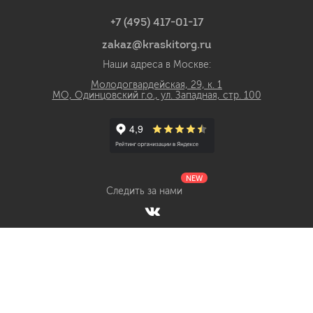
+7 (495) 417-01-17
zakaz@kraskitorg.ru
Наши адреса в Москве:
Молодогвардейская, 29, к. 1
МО, Одинцовский г.о., ул. Западная, стр. 100
NEW
Следить за нами
Интернет-магазин лакокрасочных материалов КраскиТорг.ру с
доставкой по России © 2018 - 2026 Все права защищены
ИП Гаврилов Виталий Сергеевич ОГРНИП 320774600013790
ИНН 550510437971
SEO-продвижение сайта -
Иванов Егор