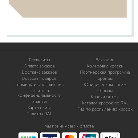
Реквизиты
Вакансии
Оплата заказов
Колеровка краски
Доставка заказов
Партнерская программа
Возврат товаров
Бренды
Термины и обозначения
Юридическим лицам
Политика
Отзывы
конфиденциальности
Краски оптом
Гарантия
Каталог красок по RAL
Карта сайта
Гид по распылению красок
Палитра RAL
Мы принимаем к оплате