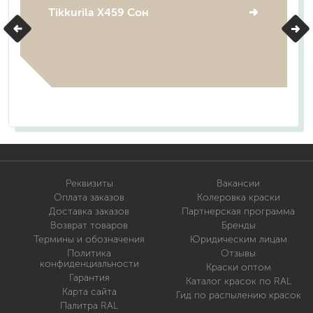
Tikkurila X459 Сон
Реквизиты
Вакансии
Оплата заказов
Колеровка краски
Доставка заказов
Партнерская программа
Возврат товаров
Бренды
Термины и обозначения
Юридическим лицам
Политика
Отзывы
конфиденциальности
Краски оптом
Гарантия
Каталог красок по RAL
Карта сайта
Гид по распылению красок
Палитра RAL