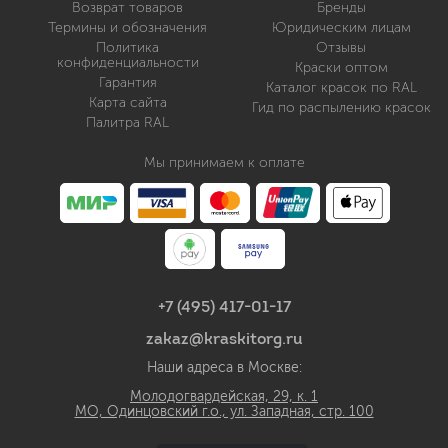
Возврат товаров
Бренды
Термины и обозначения
Юридическим лицам
Политика
Отзывы
конфиденциальности
Краски оптом
Гарантия
Каталог красок по RAL
Карта сайта
Гид по распылению красок
Палитра RAL
Мы принимаем к оплате
+7 (495) 417-01-17
zakaz@kraskitorg.ru
Наши адреса в Москве:
Молодогвардейская, 29, к. 1
МО, Одинцовский г.о., ул. Западная, стр. 100