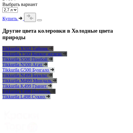
Выбрать вариант
Купить
Другие цвета колеровки в Холодные цвета
природы
Tikkurila X502 Тайник
Tikkurila Y500 Ковкое железо
Tikkurila S500 Прибой
Tikkurila N500 Агат
Tikkurila G500 Бунгало
Tikkurila N499 Базальт
Tikkurila M499 Миндаль
Tikkurila K499 Гранит
Tikkurila Y498 Полночь
Tikkurila L498 Сукно