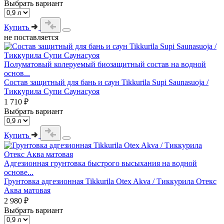
Выбрать вариант
Купить
не поставляется
Полуматовый колеруемый биозащитный состав на водной
основ...
Состав защитный для бань и саун Tikkurila Supi Saunasuoja /
Тиккурила Супи Саунасуоя
1 710 ₽
Выбрать вариант
Купить
Адгезионная грунтовка быстрого высыхания на водной
основе...
Грунтовка адгезионная Tikkurila Otex Akva / Тиккурила Отекс
Аква матовая
2 980 ₽
Выбрать вариант