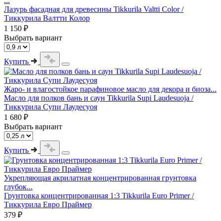
...
Лазурь фасадная для древесины Tikkurila Valtti Color /
Тиккурила Валтти Колор
1 150 ₽
Выбрать вариант
Купить
Жаро- и влагостойкое парафиновое масло для декора и биоза...
Масло для полков бань и саун Tikkurila Supi Laudesuoja /
Тиккурила Супи Лаудесуоя
1 680 ₽
Выбрать вариант
Купить
Укрепляющая акрилатная концентрированная грунтовка
глубок...
Грунтовка концентрированная 1:3 Tikkurila Euro Primer /
Тиккурила Евро Праймер
379 ₽