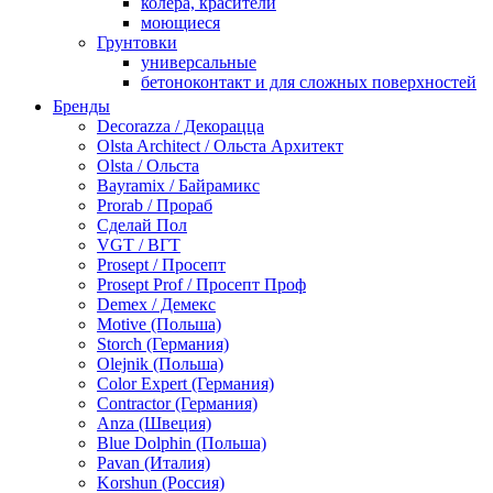
колера, красители
моющиеся
Грунтовки
универсальные
бетоноконтакт и для сложных поверхностей
для древесины
Бренды
по металлу
Decorazza / Декорацца
антикорозийные
Olsta Architect / Ольста Архитект
под декоративные штукатурки
Olsta / Ольста
для гипсокартона
Bayramix / Байрамикс
под штукатурку
Prorab / Прораб
Герметик
Сделай Пол
акриловые
VGT / ВГТ
силиконовые универсальные, нейтральные
Prosept / Просепт
силиконовые санитарные (антигрибковые)
Prosept Prof / Просепт Проф
шовные для срубов
Demex / Демекс
для кровли
Motive (Польша)
для каминов
Storch (Германия)
полиуретановые
Olejnik (Польша)
Декоративные штукатурки и краски
Color Expert (Германия)
краски для декора, патина
Contractor (Германия)
мокрый шелк
Anza (Швеция)
венецианские (эффект мрамора)
Blue Dolphin (Польша)
песок (эффект песчаных вихрей)
Pavan (Италия)
декоративная шпаклевка
Korshun (Россия)