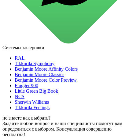
для стекол и зеркал
для ароматизации и нейтрализации запахов
для мытья посуды
для стирки и ухода за тканями
для ковров и текстильных изделий
специализированные чистящие средства
универсальные чистящие средства
дезинфицирующие средства
Системы колеровки
Автохимия и автокосметика
автоэмали
RAL
аэрозольные смазки
Tikkurila Symphony
полироли для пластика
Benjamin Moore Affinity Colors
очистители салона
Benjamin Moore Classics
очистители двигателя
Benjamin Moore Color Preview
очистители тормозов
Flugger 900
Материалы для зимних работ
Little Green Big Book
краски для штукатурки
NCS
эмали для металла
Sherwin Williams
грунтовки
Tikkurila Feelings
пропитки для древесины
противогололедный реагент
не знаете как выбрать?
пены и клеи
Задайте любой вопрос и наши специалисты помогут вам
Новинки
определиться с выбором. Консультация совершенно
бесплатна!