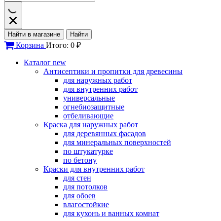
Найти в магазине
Найти
Корзина
Итого: 0 ₽
Каталог
new
Антисептики и пропитки для древесины
для наружных работ
для внутренних работ
универсальные
огнебиозащитные
отбеливающие
Краска для наружных работ
для деревянных фасадов
для минеральных поверхностей
по штукатурке
по бетону
Краски для внутренних работ
для стен
для потолков
для обоев
влагостойкие
для кухонь и ванных комнат