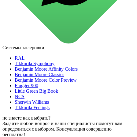
для стекол и зеркал
для ароматизации и нейтрализации запахов
для мытья посуды
для стирки и ухода за тканями
для ковров и текстильных изделий
специализированные чистящие средства
универсальные чистящие средства
дезинфицирующие средства
Системы колеровки
Автохимия и автокосметика
автоэмали
RAL
аэрозольные смазки
Tikkurila Symphony
полироли для пластика
Benjamin Moore Affinity Colors
очистители салона
Benjamin Moore Classics
очистители двигателя
Benjamin Moore Color Preview
очистители тормозов
Flugger 900
Материалы для зимних работ
Little Green Big Book
краски для штукатурки
NCS
эмали для металла
Sherwin Williams
грунтовки
Tikkurila Feelings
пропитки для древесины
противогололедный реагент
не знаете как выбрать?
пены и клеи
Задайте любой вопрос и наши специалисты помогут вам
Новинки
определиться с выбором. Консультация совершенно
бесплатна!