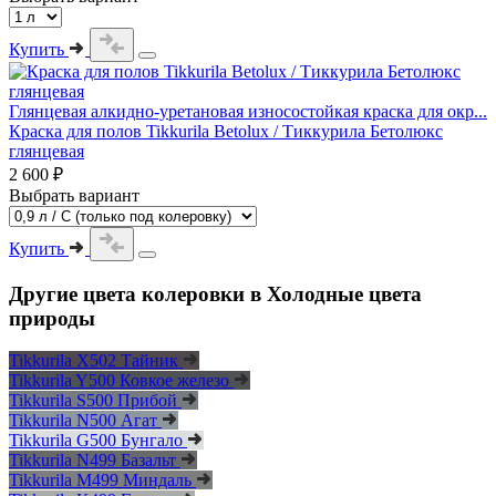
Купить
Глянцевая алкидно-уретановая износостойкая краска для окр...
Краска для полов Tikkurila Betolux / Тиккурила Бетолюкс
глянцевая
2 600 ₽
Выбрать вариант
Купить
Другие цвета колеровки в Холодные цвета
природы
Tikkurila X502 Тайник
Tikkurila Y500 Ковкое железо
Tikkurila S500 Прибой
Tikkurila N500 Агат
Tikkurila G500 Бунгало
Tikkurila N499 Базальт
Tikkurila M499 Миндаль