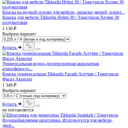
Краска на водной основе для мебели, окраски дверей, плинт...
Краска для мебели Tikkurila Helmi 30 / Тиккурила Хелми 30
полуматовая
1 130 ₽
Выбрать вариант
Купить
Универсальная водно-дисперсионная акрилатная
атмосферосто...
Краска универсальная Tikkurila Facade Acrylate / Тиккурила
Фасад Акрилат
1 349 ₽
Выбрать вариант
Купить
не поставляется
Водоразбавляемая шпатлевка. Используется для мебели,
двер...