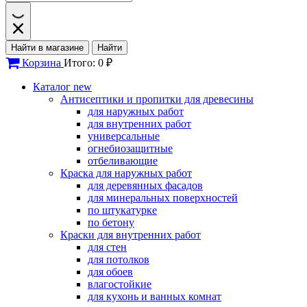
Найти в магазине
Найти
Корзина
Итого: 0 ₽
Каталог
new
Антисептики и пропитки для древесины
для наружных работ
для внутренних работ
универсальные
огнебиозащитные
отбеливающие
Краска для наружных работ
для деревянных фасадов
для минеральных поверхностей
по штукатурке
по бетону
Краски для внутренних работ
для стен
для потолков
для обоев
влагостойкие
для кухонь и ванных комнат