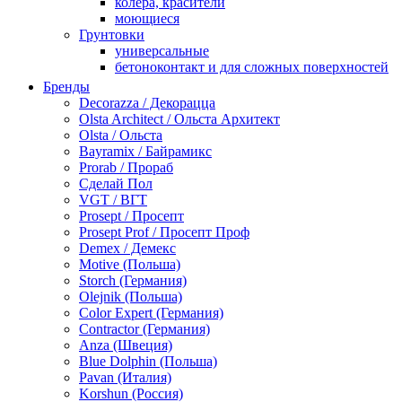
колера, красители
моющиеся
Грунтовки
универсальные
бетоноконтакт и для сложных поверхностей
для древесины
Бренды
по металлу
Decorazza / Декорацца
антикорозийные
Olsta Architect / Ольста Архитект
под декоративные штукатурки
Olsta / Ольста
для гипсокартона
Bayramix / Байрамикс
под штукатурку
Prorab / Прораб
Герметик
Сделай Пол
акриловые
VGT / ВГТ
силиконовые универсальные, нейтральные
Prosept / Просепт
силиконовые санитарные (антигрибковые)
Prosept Prof / Просепт Проф
шовные для срубов
Demex / Демекс
для кровли
Motive (Польша)
для каминов
Storch (Германия)
полиуретановые
Olejnik (Польша)
Декоративные штукатурки и краски
Color Expert (Германия)
краски для декора, патина
Contractor (Германия)
мокрый шелк
Anza (Швеция)
венецианские (эффект мрамора)
Blue Dolphin (Польша)
песок (эффект песчаных вихрей)
Pavan (Италия)
декоративная шпаклевка
Korshun (Россия)