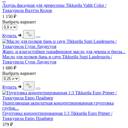
...
Лазурь фасадная для древесины Tikkurila Valtti Color /
Тиккурила Валтти Колор
1 150 ₽
Выбрать вариант
Купить
Жаро- и влагостойкое парафиновое масло для декора и биоза...
Масло для полков бань и саун Tikkurila Supi Laudesuoja /
Тиккурила Супи Лаудесуоя
1 680 ₽
Выбрать вариант
Купить
Укрепляющая акрилатная концентрированная грунтовка
глубок...
Грунтовка концентрированная 1:3 Tikkurila Euro Primer /
Тиккурила Евро Праймер
379 ₽