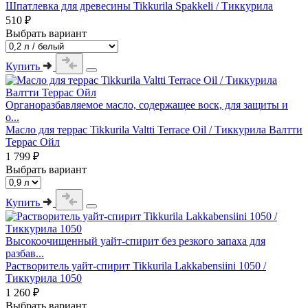
Шпатлевка для древесины Tikkurila Spakkeli / Тиккурила
510 ₽
Выбрать вариант
Купить
Органоразбавляемое масло, содержащее воск, для защиты и
о...
Масло для террас Tikkurila Valtti Terrace Oil / Тиккурила Валтти
Террас Ойл
1 799 ₽
Выбрать вариант
Купить
Высокоочищенный уайт-спирит без резкого запаха для
разбав...
Растворитель уайт-спирит Tikkurila Lakkabensiini 1050 /
Тиккурила 1050
1 260 ₽
Выбрать вариант