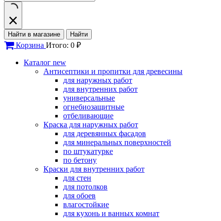
Найти в магазине
Найти
Корзина
Итого: 0 ₽
Каталог
new
Антисептики и пропитки для древесины
для наружных работ
для внутренних работ
универсальные
огнебиозащитные
отбеливающие
Краска для наружных работ
для деревянных фасадов
для минеральных поверхностей
по штукатурке
по бетону
Краски для внутренних работ
для стен
для потолков
для обоев
влагостойкие
для кухонь и ванных комнат