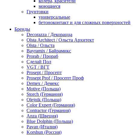
колера, красители
моющиеся
Грунтовки
универсальные
бетоноконтакт и для сложных поверхностей
для древесины
Бренды
по металлу
Decorazza / Декорацца
антикорозийные
Olsta Architect / Ольста Архитект
под декоративные штукатурки
Olsta / Ольста
для гипсокартона
Bayramix / Байрамикс
под штукатурку
Prorab / Прораб
Герметик
Сделай Пол
акриловые
VGT / ВГТ
силиконовые универсальные, нейтральные
Prosept / Просепт
силиконовые санитарные (антигрибковые)
Prosept Prof / Просепт Проф
шовные для срубов
Demex / Демекс
для кровли
Motive (Польша)
для каминов
Storch (Германия)
полиуретановые
Olejnik (Польша)
Декоративные штукатурки и краски
Color Expert (Германия)
краски для декора, патина
Contractor (Германия)
мокрый шелк
Anza (Швеция)
венецианские (эффект мрамора)
Blue Dolphin (Польша)
песок (эффект песчаных вихрей)
Pavan (Италия)
декоративная шпаклевка
Korshun (Россия)