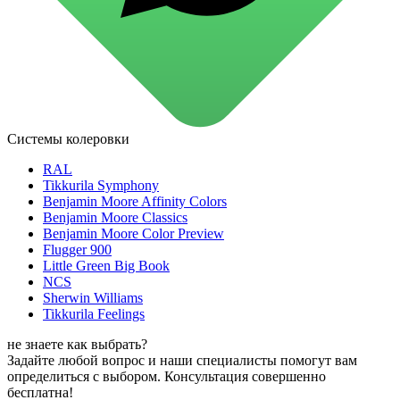
для стекол и зеркал
для ароматизации и нейтрализации запахов
для мытья посуды
для стирки и ухода за тканями
для ковров и текстильных изделий
специализированные чистящие средства
универсальные чистящие средства
дезинфицирующие средства
Системы колеровки
Автохимия и автокосметика
автоэмали
RAL
аэрозольные смазки
Tikkurila Symphony
полироли для пластика
Benjamin Moore Affinity Colors
очистители салона
Benjamin Moore Classics
очистители двигателя
Benjamin Moore Color Preview
очистители тормозов
Flugger 900
Материалы для зимних работ
Little Green Big Book
краски для штукатурки
NCS
эмали для металла
Sherwin Williams
грунтовки
Tikkurila Feelings
пропитки для древесины
противогололедный реагент
не знаете как выбрать?
пены и клеи
Задайте любой вопрос и наши специалисты помогут вам
Новинки
определиться с выбором. Консультация совершенно
бесплатна!