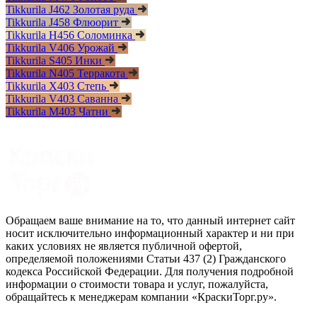
Tikkurila J462 Золотая руда
Tikkurila J458 Флюорит
Tikkurila H456 Соломинка
Tikkurila V406 Урожай
Tikkurila S405 Инки
Tikkurila N405 Терракота
Tikkurila X403 Степь
Tikkurila V403 Саванна
Tikkurila M403 Чатни
Обращаем ваше внимание на то, что данный интернет сайт
носит исключительно информационный характер и ни при
каких условиях не является публичной офертой,
определяемой положениями Статьи 437 (2) Гражданского
кодекса Российской Федерации. Для получения подробной
информации о стоимости товара и услуг, пожалуйста,
обращайтесь к менеджерам компании «КраскиТорг.ру».