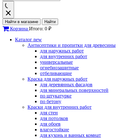
Найти в магазине
Найти
Корзина
Итого: 0 ₽
Каталог
new
Антисептики и пропитки для древесины
для наружных работ
для внутренних работ
универсальные
огнебиозащитные
отбеливающие
Краска для наружных работ
для деревянных фасадов
для минеральных поверхностей
по штукатурке
по бетону
Краски для внутренних работ
для стен
для потолков
для обоев
влагостойкие
для кухонь и ванных комнат