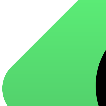
для стекол и зеркал
для ароматизации и нейтрализации запахов
для мытья посуды
для стирки и ухода за тканями
для ковров и текстильных изделий
специализированные чистящие средства
универсальные чистящие средства
дезинфицирующие средства
Автохимия и автокосметика
автоэмали
аэрозольные смазки
полироли для пластика
очистители салона
очистители двигателя
очистители тормозов
Материалы для зимних работ
краски для штукатурки
эмали для металла
грунтовки
пропитки для древесины
противогололедный реагент
пены и клеи
Новинки