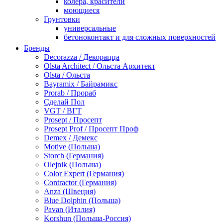
колера, красители
моющиеся
Грунтовки
универсальные
бетоноконтакт и для сложных поверхностей
для древесины
Бренды
по металлу
Decorazza / Декорацца
антикорозийные
Olsta Architect / Ольста Архитект
под декоративные штукатурки
Olsta / Ольста
для гипсокартона
Bayramix / Байрамикс
под штукатурку
Prorab / Прораб
Герметик
Сделай Пол
акриловые
VGT / ВГТ
силиконовые универсальные, нейтральные
Prosept / Просепт
силиконовые санитарные (антигрибковые)
Prosept Prof / Просепт Проф
шовные для срубов
Demex / Демекс
для кровли
Motive (Польша)
для каминов
Storch (Германия)
полиуретановые
Olejnik (Польша)
Декоративные штукатурки и краски
Color Expert (Германия)
краски для декора, патина
Contractor (Германия)
мокрый шелк
Anza (Швеция)
венецианские (эффект мрамора)
Blue Dolphin (Польша)
песок (эффект песчаных вихрей)
Pavan (Италия)
декоративная шпаклевка
Korshun (Польша-Россия)