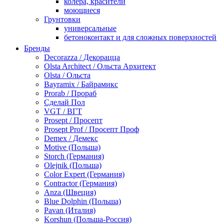
колера, красители
моющиеся
Грунтовки
универсальные
бетоноконтакт и для сложных поверхностей
для древесины
Бренды
по металлу
Decorazza / Декорацца
антикорозийные
Olsta Architect / Ольста Архитект
под декоративные штукатурки
Olsta / Ольста
для гипсокартона
Bayramix / Байрамикс
под штукатурку
Prorab / Прораб
Герметик
Сделай Пол
акриловые
VGT / ВГТ
силиконовые универсальные, нейтральные
Prosept / Просепт
силиконовые санитарные (антигрибковые)
Prosept Prof / Просепт Проф
шовные для срубов
Demex / Демекс
для кровли
Motive (Польша)
для каминов
Storch (Германия)
полиуретановые
Olejnik (Польша)
Декоративные штукатурки и краски
Color Expert (Германия)
краски для декора, патина
Contractor (Германия)
мокрый шелк
Anza (Швеция)
венецианские (эффект мрамора)
Blue Dolphin (Польша)
песок (эффект песчаных вихрей)
Pavan (Италия)
декоративная шпаклевка
Korshun (Польша-Россия)