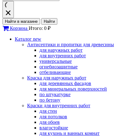
Найти в магазине
Найти
Корзина
Итого: 0 ₽
Каталог
new
Антисептики и пропитки для древесины
для наружных работ
для внутренних работ
универсальные
огнебиозащитные
отбеливающие
Краска для наружных работ
для деревянных фасадов
для минеральных поверхностей
по штукатурке
по бетону
Краски для внутренних работ
для стен
для потолков
для обоев
влагостойкие
для кухонь и ванных комнат