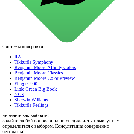
для стекол и зеркал
для ароматизации и нейтрализации запахов
для мытья посуды
для стирки и ухода за тканями
для ковров и текстильных изделий
специализированные чистящие средства
универсальные чистящие средства
дезинфицирующие средства
Системы колеровки
Автохимия и автокосметика
автоэмали
RAL
аэрозольные смазки
Tikkurila Symphony
полироли для пластика
Benjamin Moore Affinity Colors
очистители салона
Benjamin Moore Classics
очистители двигателя
Benjamin Moore Color Preview
очистители тормозов
Flugger 900
Материалы для зимних работ
Little Green Big Book
краски для штукатурки
NCS
эмали для металла
Sherwin Williams
грунтовки
Tikkurila Feelings
пропитки для древесины
противогололедный реагент
не знаете как выбрать?
пены и клеи
Задайте любой вопрос и наши специалисты помогут вам
Новинки
определиться с выбором. Консультация совершенно
бесплатна!