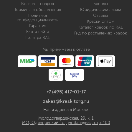
Возврат товаров
Бренды
Термины и обозначения
Юридическим лицам
Политика
Отзывы
конфиденциальности
Краски оптом
Гарантия
Каталог красок по RAL
Карта сайта
Гид по распылению красок
Палитра RAL
Мы принимаем к оплате
+7 (495) 417-01-17
zakaz@kraskitorg.ru
Наши адреса в Москве:
Молодогвардейская, 29, к. 1
МО, Одинцовский г.о., ул. Западная, стр. 100