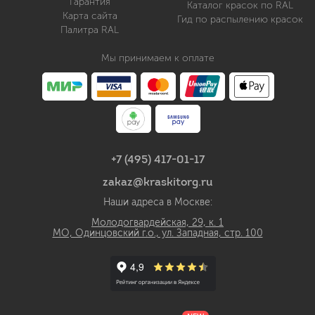
Гарантия
Каталог красок по RAL
Карта сайта
Гид по распылению красок
Палитра RAL
Мы принимаем к оплате
+7 (495) 417-01-17
zakaz@kraskitorg.ru
Наши адреса в Москве:
Молодогвардейская, 29, к. 1
МО, Одинцовский г.о., ул. Западная, стр. 100