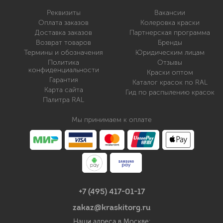
Реквизиты
Вакансии
Оплата заказов
Колеровка краски
Доставка заказов
Партнерская программа
Возврат товаров
Бренды
Термины и обозначения
Юридическим лицам
Политика
Отзывы
конфиденциальности
Краски оптом
Гарантия
Каталог красок по RAL
Карта сайта
Гид по распылению красок
Палитра RAL
Мы принимаем к оплате
+7 (495) 417-01-17
zakaz@kraskitorg.ru
Наши адреса в Москве: