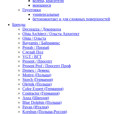
колера, красители
моющиеся
Грунтовки
универсальные
бетоноконтакт и для сложных поверхностей
для древесины
Бренды
по металлу
Decorazza / Декорацца
антикорозийные
Olsta Architect / Ольста Архитект
под декоративные штукатурки
Olsta / Ольста
для гипсокартона
Bayramix / Байрамикс
под штукатурку
Prorab / Прораб
Герметик
Сделай Пол
акриловые
VGT / ВГТ
силиконовые универсальные, нейтральные
Prosept / Просепт
силиконовые санитарные (антигрибковые)
Prosept Prof / Просепт Проф
шовные для срубов
Demex / Демекс
для кровли
Motive (Польша)
для каминов
Storch (Германия)
полиуретановые
Olejnik (Польша)
Декоративные штукатурки и краски
Color Expert (Германия)
краски для декора, патина
Contractor (Германия)
мокрый шелк
Anza (Швеция)
венецианские (эффект мрамора)
Blue Dolphin (Польша)
песок (эффект песчаных вихрей)
Pavan (Италия)
декоративная шпаклевка
Korshun (Польша-Россия)