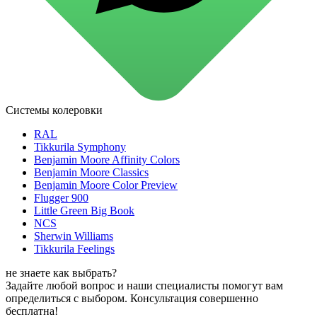
для стекол и зеркал
для ароматизации и нейтрализации запахов
для мытья посуды
для стирки и ухода за тканями
для ковров и текстильных изделий
специализированные чистящие средства
универсальные чистящие средства
дезинфицирующие средства
Системы колеровки
Автохимия и автокосметика
автоэмали
RAL
аэрозольные смазки
Tikkurila Symphony
полироли для пластика
Benjamin Moore Affinity Colors
очистители салона
Benjamin Moore Classics
очистители двигателя
Benjamin Moore Color Preview
очистители тормозов
Flugger 900
Материалы для зимних работ
Little Green Big Book
краски для штукатурки
NCS
эмали для металла
Sherwin Williams
грунтовки
Tikkurila Feelings
пропитки для древесины
противогололедный реагент
не знаете как выбрать?
пены и клеи
Задайте любой вопрос и наши специалисты помогут вам
Новинки
определиться с выбором. Консультация совершенно
бесплатна!