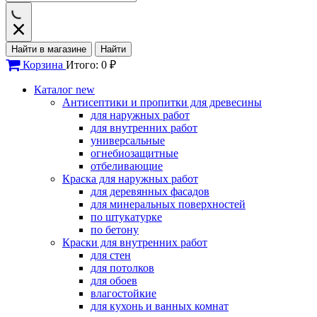
Найти в магазине
Найти
Корзина
Итого: 0 ₽
Каталог
new
Антисептики и пропитки для древесины
для наружных работ
для внутренних работ
универсальные
огнебиозащитные
отбеливающие
Краска для наружных работ
для деревянных фасадов
для минеральных поверхностей
по штукатурке
по бетону
Краски для внутренних работ
для стен
для потолков
для обоев
влагостойкие
для кухонь и ванных комнат