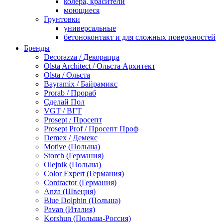
колера, красители
моющиеся
Грунтовки
универсальные
бетоноконтакт и для сложных поверхностей
для древесины
Бренды
по металлу
Decorazza / Декорацца
антикорозийные
Olsta Architect / Ольста Архитект
под декоративные штукатурки
Olsta / Ольста
для гипсокартона
Bayramix / Байрамикс
под штукатурку
Prorab / Прораб
Герметик
Сделай Пол
акриловые
VGT / ВГТ
силиконовые универсальные, нейтральные
Prosept / Просепт
силиконовые санитарные (антигрибковые)
Prosept Prof / Просепт Проф
шовные для срубов
Demex / Демекс
для кровли
Motive (Польша)
для каминов
Storch (Германия)
полиуретановые
Olejnik (Польша)
Декоративные штукатурки и краски
Color Expert (Германия)
краски для декора, патина
Contractor (Германия)
мокрый шелк
Anza (Швеция)
венецианские (эффект мрамора)
Blue Dolphin (Польша)
песок (эффект песчаных вихрей)
Pavan (Италия)
декоративная шпаклевка
Korshun (Польша-Россия)