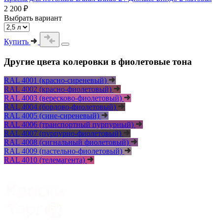
2 200 ₽
Выбрать вариант
Купить
Другие цвета колеровки в фиолетовые тона
RAL 4001 (красно-сиреневый)
RAL 4002 (красно-фиолетовый)
RAL 4003 (вересково-фиолетовый)
RAL 4004 (бордово-фиолетовый)
RAL 4005 (сине-сиреневый)
RAL 4006 (транспортный пурпурный)
RAL 4007 (пурпурно-фиолетовый)
RAL 4008 (сигнальный фиолетовый)
RAL 4009 (пастельно-фиолетовый)
RAL 4010 (телемагента)