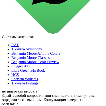
для стекол и зеркал
для ароматизации и нейтрализации запахов
для мытья посуды
для стирки и ухода за тканями
для ковров и текстильных изделий
специализированные чистящие средства
универсальные чистящие средства
дезинфицирующие средства
Системы колеровки
Автохимия и автокосметика
автоэмали
RAL
аэрозольные смазки
Tikkurila Symphony
полироли для пластика
Benjamin Moore Affinity Colors
очистители салона
Benjamin Moore Classics
очистители двигателя
Benjamin Moore Color Preview
очистители тормозов
Flugger 900
Материалы для зимних работ
Little Green Big Book
краски для штукатурки
NCS
эмали для металла
Sherwin Williams
грунтовки
Tikkurila Feelings
пропитки для древесины
противогололедный реагент
не знаете как выбрать?
пены и клеи
Задайте любой вопрос и наши специалисты помогут вам
Новинки
определиться с выбором. Консультация совершенно
бесплатна!