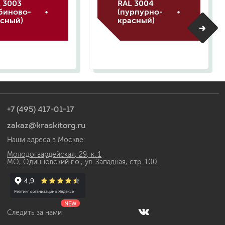
 3003
RAL 3004
биново-
(пурпурно-
сный)
красный)
+7 (495) 417-01-17
zakaz@kraskitorg.ru
Наши адреса в Москве:
Молодогвардейская, 29, к. 1
МО, Одинцовский г.о., ул. Западная, стр. 100
NEW
Следить за нами