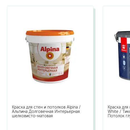
растворители, уайт-спир
средства от плесени
преобразователи ржавчи
удалители краски
средства от высолов и 
средства для снятия обо
смывка для эпоксидной 
очиститель силикона
удалитель наклеек
гидроизоляция
затирка для плитки
Клей для плитки
наливные полы, ровните
Краска для стен и потолков Alpina /
Краска для 
смеси для монтажа тепл
Альпина Долговечная Интерьерная
White / Ти
шелковисто-матовая
Потолок гл
добавки в растворы
штукатурки