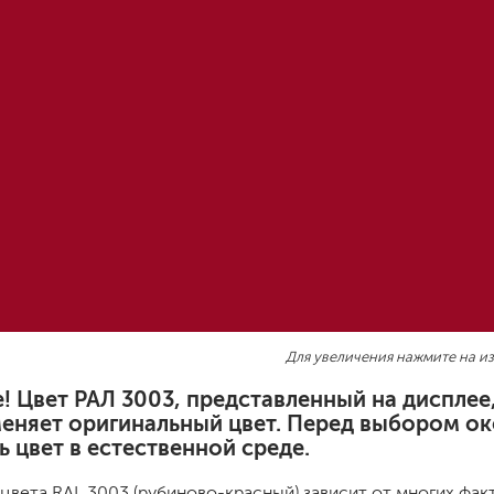
шовные для срубов
для кровли
турки
для каминов
полиуретановые
го пола
валики
малярные ванночки
Для увеличения нажмите на и
для декоративной штукатурки
кисти
! Цвет РАЛ 3003, представленный на диспле
щетка металлическая
меняет оригинальный цвет. Перед выбором ок
краскораспылители
 цвет в естественной среде.
бот
пистолеты
жных работ
ручной инструмент
цвета RAL 3003 (рубиново-красный) зависит от многих фак