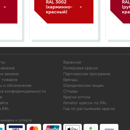
RAL 3002
RAL
(карминно-
(ру
красный)
кра
иты
Вакансии
заказов
Колеровка краски
а заказов
Партнерская программа
т товаров
Бренды
ы и обозначения
Юридическим лицам
ка конфиденциальности
Отзывы
я
Краски оптом
айта
Каталог красок по RAL
а RAL
Гид по распылению красок
нимаем к оплате