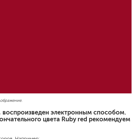
песок (эффект песчаных вихрей)
декоративная шпаклевка
травертин, карта мира, арт-бетон
кракелюрные лаки (эффект трещин)
защитные составы, воски, лессировки
шуба
камешковая
короед
мраморная крошка
фактурные краски
для металла (по ржавчине)
зображение.
ПФ-115
эмали универсальные
е, воспроизведен электронным способом.
краски универсальные
ончательного цвета Ruby red рекомендуем
резиновая краска
аэрозольные (в баллончиках)
торов. Например: