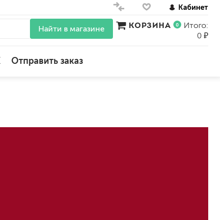
Кабинет
КОРЗИНА
Итого:
0
Найти в магазине
0 ₽
X
Отправить заказ
для стен
для потолков
для обоев
влагостойкие
для кухонь и ванных комнат
колера, красители
моющиеся
краски для декора, патина
ные
мокрый шелк
е)
венецианские (эффект мрамора)