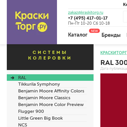
К
zakaz@kraskitorg.ru
+7 (495) 417-01-17
Пн-Пт 10-20 Сб 10-18
NEW
Каталог
Бренды
СИСТЕМЫ
КРАСКИТОРГ
КОЛЕРОВКИ
RAL 30
для наружных работ
Дата публикац
для внутренних работ
RAL
универсальные
Tikkurila Symphony
огнебиозащитные
Benjamin Moore Affinity Colors
отбеливающие
Benjamin Moore Classics
Benjamin Moore Color Preview
Flugger 900
универсальные
Little Green Big Book
бетоноконтакт и для сл
NCS
для древесины