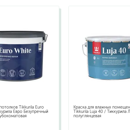
бытовая
ит, ацетон
профессиональная
очистители
ны
огнестойкая
цемента
ев
затирки
для комплексной уборки помещений
для мытья и ухода за полами
для кухни
ли
для ванной комнаты
потолков Tikkurila Euro
Краска для влажных помеще
оизоляции
для сантехники
ккурила Евро Безупречный
Tikkurila Luja 40 / Тиккурила 
убокоматовая
полуглянцевая
для стекол и зеркал
для ароматизации и нейтрализации запа