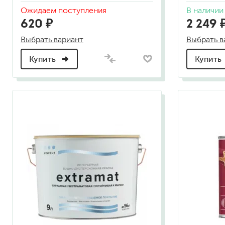
гидропломбы
Ожидаем поступления
В наличии
620 ₽
2 249 
Выбрать вариант
Выбрать в
Купить
Купить
краски для штукатурки
эмали для металла
грунтовки
пропитки для древесины
противогололедный реа
пены и клеи