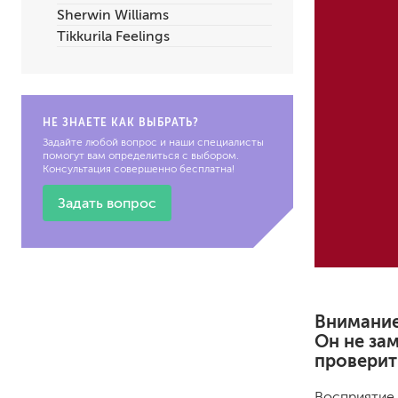
Sherwin Williams
по металлу
Tikkurila Feelings
антикорозийные
под декоративные штука
для гипсокартона
под штукатурку
НЕ ЗНАЕТЕ КАК ВЫБРАТЬ?
Задайте любой вопрос и наши специалисты
помогут вам определиться с выбором.
Консультация совершенно бесплатна!
Задать вопрос
для паркета и деревянно
для стен, потолков
для мебели
яхтные
Внимание
для бани и сауны
Он не за
для бетона и камня
проверить
масла для внутренних ра
масла для террас и нару
Восприятие 