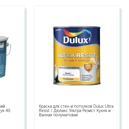
жидкие гвозди
для обоев
для паркета и напольных покрытий
пва и для древесины
термостойкие
пено-клеи
контактные
эпоксидные
клеи-геметики
автоэмали
аэрозольные смазки
полироли для пластика
очистители салона
ний
Краска для стен и потолков Dulux Ultra
очистители двигателя
Луя 40
Resist / Дюлакс Ультра Резист Кухня и
Ванная полуматовая
очистители тормозов
хов