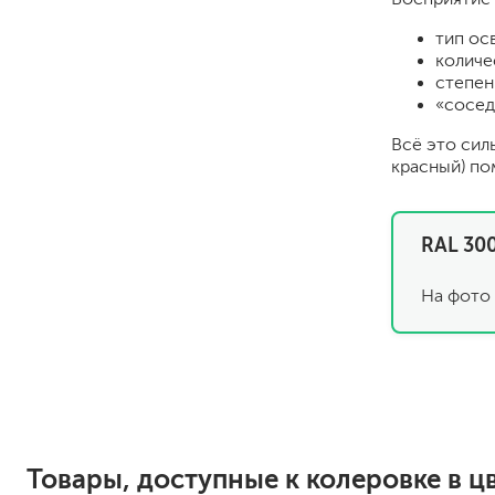
тип ос
количе
степен
«сосед
Всё это сил
красный) по
для пола
RAL 300
для радиаторов, батарей
для мебели
На фото 
маркерные
грифельные
магнитные
пожаробезопасные крас
для дверей
для окон
для ванны и бассейна
Товары, доступные к колеровке в ц