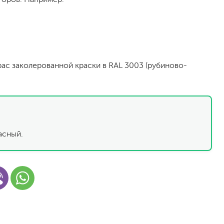
рас заколерованной краски в RAL 3003 (рубиново-
малярный флизелин
стеклообои под покраску
асный.
стеклохолст, паутинка
флизелиновые обои под покраску