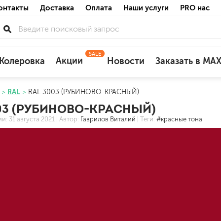
онтакты
Доставка
Оплата
Наши услуги
PRO нас
SALE
Акции
Колеровка
Новости
Заказать в MA
RAL
RAL 3003 (РУБИНОВО-КРАСНЫЙ)
для деревянных фасадов
03 (РУБИНОВО-КРАСНЫЙ)
для минеральных поверхностей
ии:
31 августа 2021
| Автор:
Гаврилов Виталий
| Теги:
#красные тона
по штукатурке
по бетону
акриловые
ожных поверхностей
силиконовые универсальные, нейтраль
силиконовые санитарные (антигрибковы