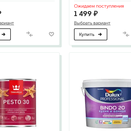
для мытья посуды
Ожидаем поступления
для стирки и ухода за тканями
₽
1 499 ₽
для ковров и текстильных изделий
специализированные чистящие средств
ариант
Выбрать вариант
универсальные чистящие средства
дезинфицирующие средства
Купить
гент