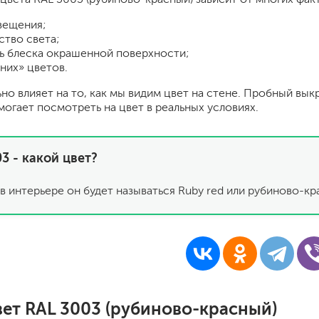
шпатели
вещения;
кельмы
ство света;
ленты
ь блеска окрашенной поверхности;
укрывные материалы
них» цветов.
абразивы
ьно влияет на то, как мы видим цвет на стене. Пробный вык
электроинструмент
могает посмотреть на цвет в реальных условиях.
аккумуляторный инструмент
готовые
3 - какой цвет?
для дерева
сухие
в интерьере он будет называться Ruby red или рубиново-кр
ки
вет RAL 3003 (рубиново-красный)