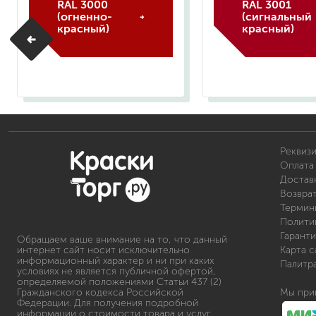
RAL 3000
RAL 3001
(огненно-
(cигнальный
красный)
красный)
Реквиз
Оплата 
Доставк
Возвра
Термин
Полити
Гаранти
Обращаем ваше внимание на то, что данный
интернет сайт носит исключительно
Карта с
информационный характер и ни при каких
Палитр
условиях не является публичной офертой,
определяемой положениями Статьи 437 (2)
Гражданского кодекса Российской
Мы при
Федерации. Для получения подробной
информации о стоимости товара и услуг,