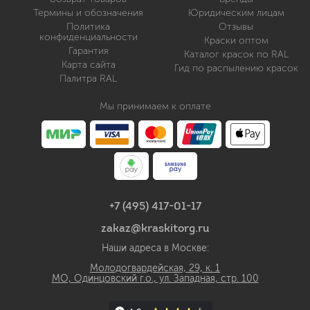
Термины и обозначения
Юридическим лицам
Политика
Отзывы
конфиденциальности
Краски оптом
Гарантия
Каталог красок по RAL
Карта сайта
Гид по распылению красок
Палитра RAL
Мы принимаем к оплате
+7 (495) 417-01-17
zakaz@kraskitorg.ru
Наши адреса в Москве:
Молодогвардейская, 29, к. 1
МО, Одинцовский г.о., ул. Западная, стр. 100