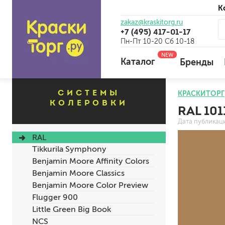
К
zakaz@kraskitorg.ru
+7 (495) 417-01-17
Пн-Пт 10-20 Сб 10-18
NEW
Каталог
Бренды
СИСТЕМЫ
КРАСКИТОРГ
КОЛЕРОВКИ
RAL 10
для наружных работ
Дата публикац
для внутренних работ
RAL
универсальные
Tikkurila Symphony
огнебиозащитные
Benjamin Moore Affinity Colors
отбеливающие
Benjamin Moore Classics
Benjamin Moore Color Preview
Flugger 900
универсальные
Little Green Big Book
бетоноконтакт и для сл
NCS
для древесины