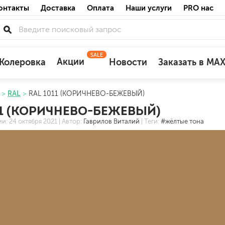
онтакты
Доставка
Оплата
Наши услуги
PRO нас
SALE
Акции
Колеровка
Новости
Заказать в MA
RAL
RAL 1011 (КОРИЧНЕВО-БЕЖЕВЫЙ)
для деревянных фасадов
11 (КОРИЧНЕВО-БЕЖЕВЫЙ)
для минеральных поверхностей
ии:
24 октября 2021
| Автор:
Гаврилов Виталий
| Теги:
#жёлтые тона
по штукатурке
по бетону
акриловые
ожных поверхностей
силиконовые универсальные, нейтраль
силиконовые санитарные (антигрибковы