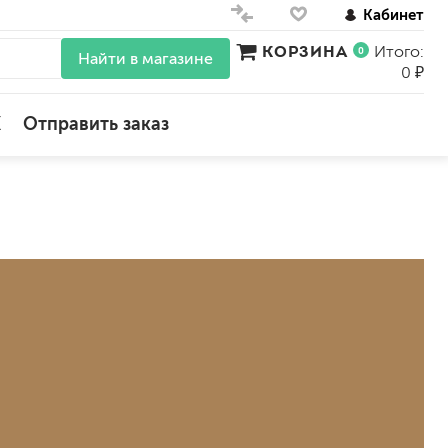
Кабинет
КОРЗИНА
Итого:
0
Найти в магазине
0 ₽
X
Отправить заказ
для стен
для потолков
для обоев
влагостойкие
для кухонь и ванных комнат
колера, красители
моющиеся
краски для декора, патина
ные
мокрый шелк
е)
венецианские (эффект мрамора)