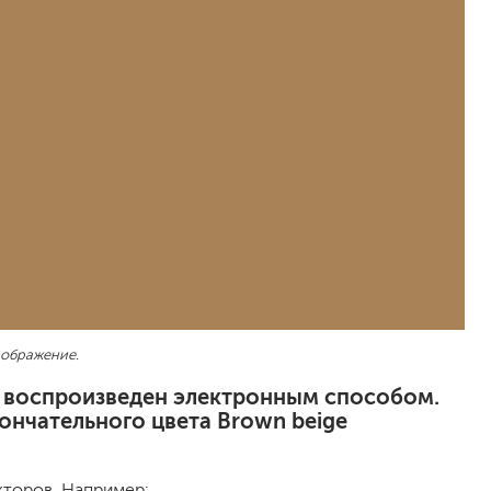
песок (эффект песчаных вихрей)
декоративная шпаклевка
травертин, карта мира, арт-бетон
кракелюрные лаки (эффект трещин)
защитные составы, воски, лессировки
шуба
камешковая
короед
мраморная крошка
фактурные краски
для металла (по ржавчине)
зображение.
ПФ-115
эмали универсальные
, воспроизведен электронным способом.
краски универсальные
ончательного цвета Brown beige
резиновая краска
аэрозольные (в баллончиках)
кторов. Например: