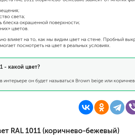
шпатели
вещения;
кельмы
ство света;
ленты
ь блеска окрашенной поверхности;
укрывные материалы
них» цветов.
абразивы
ьно влияет на то, как мы видим цвет на стене. Пробный вык
электроинструмент
могает посмотреть на цвет в реальных условиях.
аккумуляторный инструмент
готовые
1 - какой цвет?
для дерева
сухие
в интерьере он будет называться Brown beige или коричне
ки
вет RAL 1011 (коричнево-бежевый)