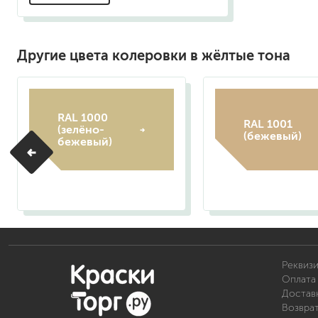
Другие цвета колеровки в жёлтые тона
RAL 1000
RAL 1001
(зелёно-
(бежевый)
бежевый)
Реквиз
Оплата 
Доставк
Возвра