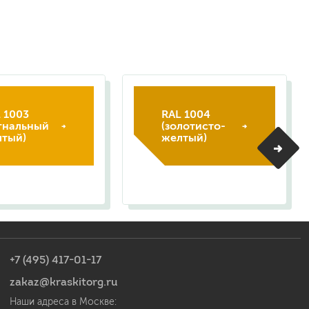
 1003
RAL 1004
гнальный
(золотисто-
лтый)
желтый)
+7 (495) 417-01-17
zakaz@kraskitorg.ru
Наши адреса в Москве: