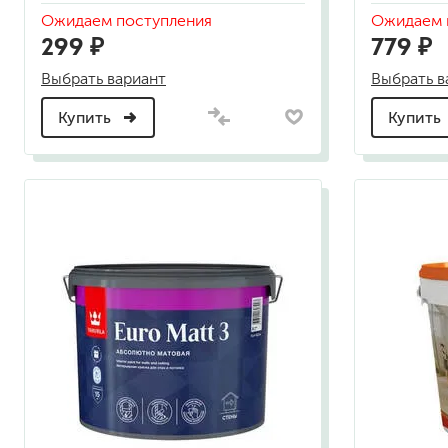
гидропломбы
Ожидаем поступления
Ожидаем 
299 ₽
779 ₽
Выбрать вариант
Выбрать в
Купить
Купить
краски для штукатурки
эмали для металла
грунтовки
пропитки для древесины
противогололедный реа
пены и клеи