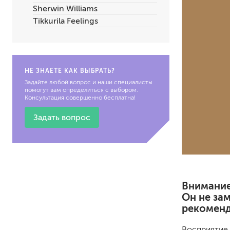
Sherwin Williams
по металлу
Tikkurila Feelings
антикорозийные
под декоративные штука
для гипсокартона
под штукатурку
НЕ ЗНАЕТЕ КАК ВЫБРАТЬ?
Задайте любой вопрос и наши специалисты
помогут вам определиться с выбором.
Консультация совершенно бесплатна!
Задать вопрос
для паркета и деревянно
для стен, потолков
для мебели
яхтные
Внимание
для бани и сауны
Он не за
для бетона и камня
рекоменд
масла для внутренних ра
масла для террас и нару
Восприятие 