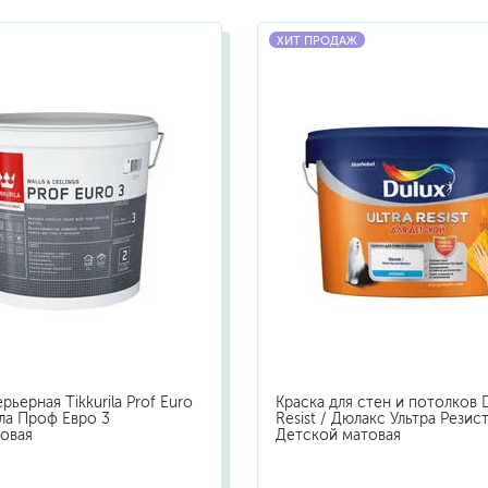
бытовая
ХИТ ПРОДАЖ
ит, ацетон
профессиональная
очистители
ны
огнестойкая
цемента
ев
затирки
для комплексной уборки помещений
для мытья и ухода за полами
для кухни
ли
для ванной комнаты
рьерная Tikkurila Prof Euro
Краска для стен и потолков D
оизоляции
для сантехники
ила Проф Евро 3
Resist / Дюлакс Ультра Резис
овая
Детской матовая
для стекол и зеркал
для ароматизации и нейтрализации запа