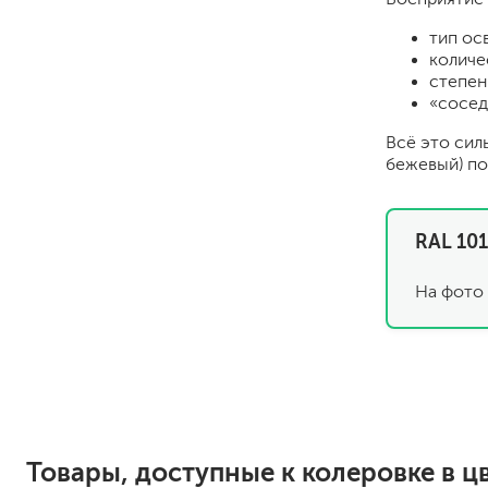
тип ос
количе
степен
«сосед
Всё это сил
бежевый) по
для пола
RAL 101
для радиаторов, батарей
для мебели
На фото 
маркерные
грифельные
магнитные
пожаробезопасные крас
для дверей
для окон
для ванны и бассейна
Товары, доступные к колеровке в ц