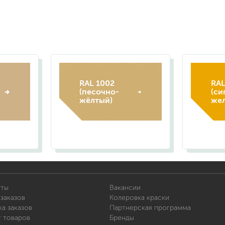
RAL 1002
RAL
(песочно-
(cи
жёлтый)
же
иты
Вакансии
заказов
Колеровка краски
а заказов
Партнерская программа
т товаров
Бренды