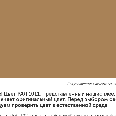
шовные для срубов
для кровли
турки
для каминов
полиуретановые
го пола
валики
малярные ванночки
Для увеличения нажмите на и
для декоративной штукатурки
кисти
! Цвет РАЛ 1011, представленный на дисплее
щетка металлическая
меняет оригинальный цвет. Перед выбором ок
краскораспылители
уем проверить цвет в естественной среде.
бот
пистолеты
жных работ
ручной инструмент
цвета RAL 1011 (коричнево-бежевый) зависит от многих фа