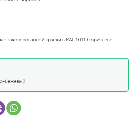
рас заколерованной краски в RAL 1011 (коричнево-
малярный флизелин
стеклообои под покраску
во-бежевый.
стеклохолст, паутинка
флизелиновые обои под покраску