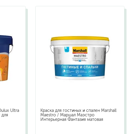
жидкие гвозди
для обоев
для паркета и напольных покрытий
пва и для древесины
термостойкие
пено-клеи
контактные
эпоксидные
клеи-геметики
автоэмали
аэрозольные смазки
полироли для пластика
очистители салона
ulux Ultra
Краска для гостиных и спален Marshall
очистители двигателя
т для
Maestro / Маршал Маэстро
Интерьерная Фантазия матовая
очистители тормозов
хов