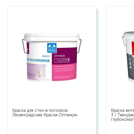
растворители, уайт-спир
средства от плесени
преобразователи ржавчи
удалители краски
средства от высолов и 
средства для снятия обо
смывка для эпоксидной 
очиститель силикона
удалитель наклеек
гидроизоляция
затирка для плитки
Клей для плитки
наливные полы, ровните
Краска для стен и потолков
Краска инте
смеси для монтажа тепл
Ленинградские Краски Оптимум
3 / Тиккур
глубокомат
добавки в растворы
штукатурки