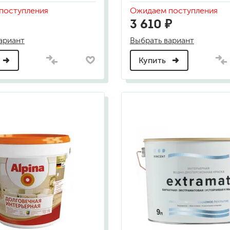
для мытья посуды
поступления
Ожидаем поступления
для стирки и ухода за тканями
3 610 ₽
для ковров и текстильных изделий
специализированные чистящие средств
ариант
Выбрать вариант
универсальные чистящие средства
дезинфицирующие средства
Купить
гент