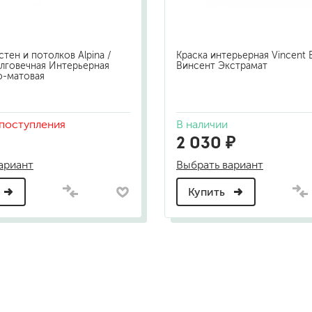
стен и потолков Alpina /
Краска интерьерная Vincent E
лговечная Интерьерная
Винсент Экстрамат
о-матовая
поступления
В наличии
2 030 ₽
ариант
Выбрать вариант
Купить