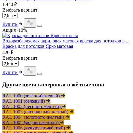
1 440 ₽
Выбрать вариант
Купить
Акция -10%
Водоразбавляемая акриловая матовая краска для потолков в ...
Краска для потолков Ярко матовая
420 ₽
Выбрать вариант
Купить
Другие цвета колеровки в жёлтые тона
RAL 1000 (зелёно-бежевый)
RAL 1001 (бежевый)
RAL 1002 (песочно-жёлтый)
RAL 1003 (cигнальный желтый)
RAL 1004 (золотисто-желтый)
RAL 1005 (медово-желтый)
RAL 1006 (кукурузно-жёлтый)