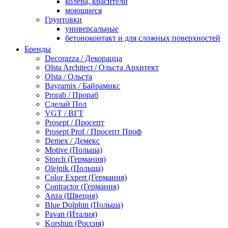
колера, красители
моющиеся
Грунтовки
универсальные
бетоноконтакт и для сложных поверхностей
для древесины
Бренды
по металлу
Decorazza / Декорацца
антикорозийные
Olsta Architect / Ольста Архитект
под декоративные штукатурки
Olsta / Ольста
для гипсокартона
Bayramix / Байрамикс
под штукатурку
Prorab / Прораб
Герметик
Сделай Пол
акриловые
VGT / ВГТ
силиконовые универсальные, нейтральные
Prosept / Просепт
силиконовые санитарные (антигрибковые)
Prosept Prof / Просепт Проф
шовные для срубов
Demex / Демекс
для кровли
Motive (Польша)
для каминов
Storch (Германия)
полиуретановые
Olejnik (Польша)
Декоративные штукатурки и краски
Color Expert (Германия)
краски для декора, патина
Contractor (Германия)
мокрый шелк
Anza (Швеция)
венецианские (эффект мрамора)
Blue Dolphin (Польша)
песок (эффект песчаных вихрей)
Pavan (Италия)
декоративная шпаклевка
Korshun (Россия)