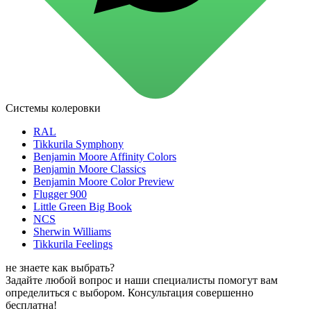
для стекол и зеркал
для ароматизации и нейтрализации запахов
для мытья посуды
для стирки и ухода за тканями
для ковров и текстильных изделий
специализированные чистящие средства
универсальные чистящие средства
дезинфицирующие средства
Системы колеровки
Автохимия и автокосметика
автоэмали
RAL
аэрозольные смазки
Tikkurila Symphony
полироли для пластика
Benjamin Moore Affinity Colors
очистители салона
Benjamin Moore Classics
очистители двигателя
Benjamin Moore Color Preview
очистители тормозов
Flugger 900
Материалы для зимних работ
Little Green Big Book
краски для штукатурки
NCS
эмали для металла
Sherwin Williams
грунтовки
Tikkurila Feelings
пропитки для древесины
противогололедный реагент
не знаете как выбрать?
пены и клеи
Задайте любой вопрос и наши специалисты помогут вам
Новинки
определиться с выбором. Консультация совершенно
бесплатна!