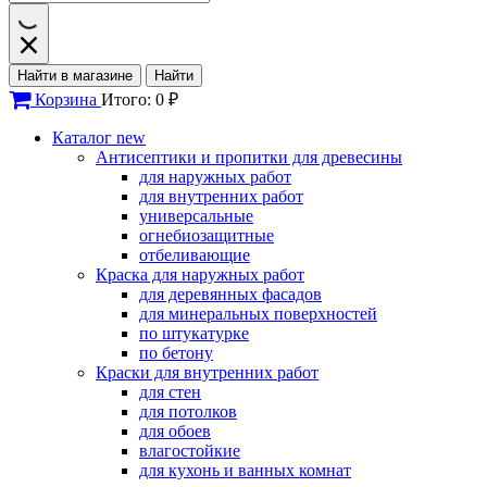
Найти в магазине
Найти
Корзина
Итого: 0 ₽
Каталог
new
Антисептики и пропитки для древесины
для наружных работ
для внутренних работ
универсальные
огнебиозащитные
отбеливающие
Краска для наружных работ
для деревянных фасадов
для минеральных поверхностей
по штукатурке
по бетону
Краски для внутренних работ
для стен
для потолков
для обоев
влагостойкие
для кухонь и ванных комнат