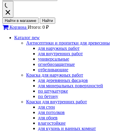
Найти в магазине
Найти
Корзина
Итого: 0 ₽
Каталог
new
Антисептики и пропитки для древесины
для наружных работ
для внутренних работ
универсальные
огнебиозащитные
отбеливающие
Краска для наружных работ
для деревянных фасадов
для минеральных поверхностей
по штукатурке
по бетону
Краски для внутренних работ
для стен
для потолков
для обоев
влагостойкие
для кухонь и ванных комнат