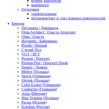
колера, красители
моющиеся
Грунтовки
универсальные
бетоноконтакт и для сложных поверхностей
для древесины
Бренды
по металлу
Decorazza / Декорацца
антикорозийные
Olsta Architect / Ольста Архитект
под декоративные штукатурки
Olsta / Ольста
для гипсокартона
Bayramix / Байрамикс
под штукатурку
Prorab / Прораб
Герметик
Сделай Пол
акриловые
VGT / ВГТ
силиконовые универсальные, нейтральные
Prosept / Просепт
силиконовые санитарные (антигрибковые)
Prosept Prof / Просепт Проф
шовные для срубов
Demex / Демекс
для кровли
Motive (Польша)
для каминов
Storch (Германия)
полиуретановые
Olejnik (Польша)
Декоративные штукатурки и краски
Color Expert (Германия)
краски для декора, патина
Contractor (Германия)
мокрый шелк
Anza (Швеция)
венецианские (эффект мрамора)
Blue Dolphin (Польша)
песок (эффект песчаных вихрей)
Pavan (Италия)
декоративная шпаклевка
Korshun (Россия)