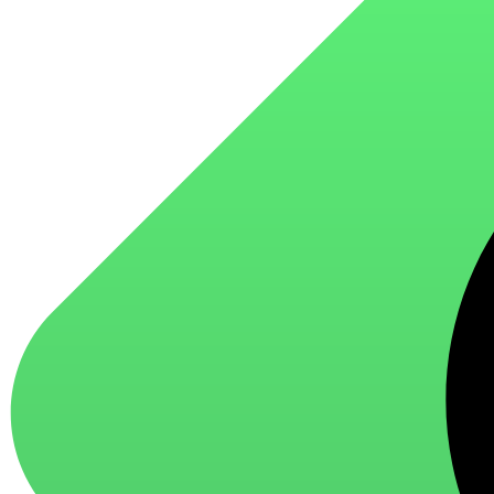
для стекол и зеркал
для ароматизации и нейтрализации запахов
для мытья посуды
для стирки и ухода за тканями
для ковров и текстильных изделий
специализированные чистящие средства
универсальные чистящие средства
дезинфицирующие средства
Автохимия и автокосметика
автоэмали
аэрозольные смазки
полироли для пластика
очистители салона
очистители двигателя
очистители тормозов
Материалы для зимних работ
краски для штукатурки
эмали для металла
грунтовки
пропитки для древесины
противогололедный реагент
пены и клеи
Новинки