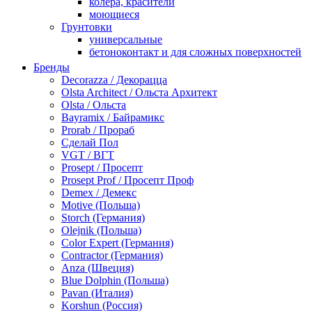
колера, красители
моющиеся
Грунтовки
универсальные
бетоноконтакт и для сложных поверхностей
для древесины
Бренды
по металлу
Decorazza / Декорацца
антикорозийные
Olsta Architect / Ольста Архитект
под декоративные штукатурки
Olsta / Ольста
для гипсокартона
Bayramix / Байрамикс
под штукатурку
Prorab / Прораб
Герметик
Сделай Пол
акриловые
VGT / ВГТ
силиконовые универсальные, нейтральные
Prosept / Просепт
силиконовые санитарные (антигрибковые)
Prosept Prof / Просепт Проф
шовные для срубов
Demex / Демекс
для кровли
Motive (Польша)
для каминов
Storch (Германия)
полиуретановые
Olejnik (Польша)
Декоративные штукатурки и краски
Color Expert (Германия)
краски для декора, патина
Contractor (Германия)
мокрый шелк
Anza (Швеция)
венецианские (эффект мрамора)
Blue Dolphin (Польша)
песок (эффект песчаных вихрей)
Pavan (Италия)
декоративная шпаклевка
Korshun (Россия)