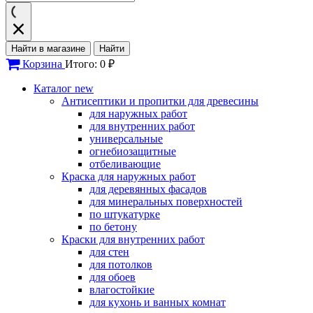
Найти в магазине
Найти
Корзина
Итого: 0 ₽
Каталог
new
Антисептики и пропитки для древесины
для наружных работ
для внутренних работ
универсальные
огнебиозащитные
отбеливающие
Краска для наружных работ
для деревянных фасадов
для минеральных поверхностей
по штукатурке
по бетону
Краски для внутренних работ
для стен
для потолков
для обоев
влагостойкие
для кухонь и ванных комнат