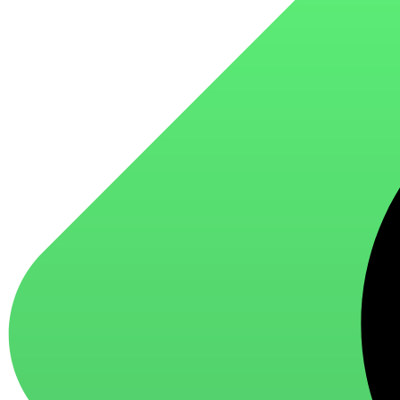
для стекол и зеркал
для ароматизации и нейтрализации запахов
для мытья посуды
для стирки и ухода за тканями
для ковров и текстильных изделий
специализированные чистящие средства
универсальные чистящие средства
дезинфицирующие средства
Автохимия и автокосметика
автоэмали
аэрозольные смазки
полироли для пластика
очистители салона
очистители двигателя
очистители тормозов
Материалы для зимних работ
краски для штукатурки
эмали для металла
грунтовки
пропитки для древесины
противогололедный реагент
пены и клеи
Новинки