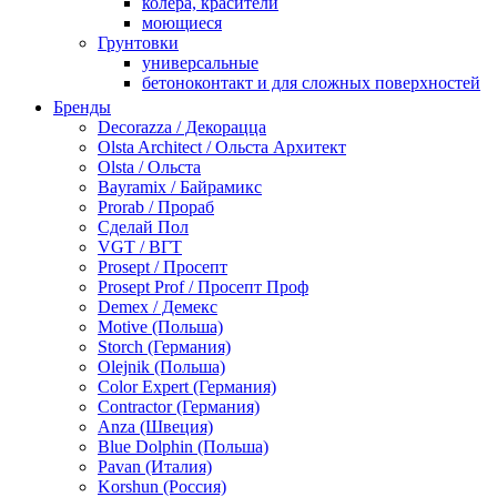
колера, красители
моющиеся
Грунтовки
универсальные
бетоноконтакт и для сложных поверхностей
для древесины
Бренды
по металлу
Decorazza / Декорацца
антикорозийные
Olsta Architect / Ольста Архитект
под декоративные штукатурки
Olsta / Ольста
для гипсокартона
Bayramix / Байрамикс
под штукатурку
Prorab / Прораб
Герметик
Сделай Пол
акриловые
VGT / ВГТ
силиконовые универсальные, нейтральные
Prosept / Просепт
силиконовые санитарные (антигрибковые)
Prosept Prof / Просепт Проф
шовные для срубов
Demex / Демекс
для кровли
Motive (Польша)
для каминов
Storch (Германия)
полиуретановые
Olejnik (Польша)
Декоративные штукатурки и краски
Color Expert (Германия)
краски для декора, патина
Contractor (Германия)
мокрый шелк
Anza (Швеция)
венецианские (эффект мрамора)
Blue Dolphin (Польша)
песок (эффект песчаных вихрей)
Pavan (Италия)
декоративная шпаклевка
Korshun (Россия)