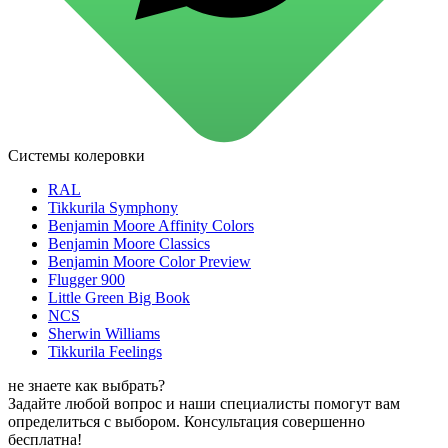
для стекол и зеркал
для ароматизации и нейтрализации запахов
для мытья посуды
для стирки и ухода за тканями
для ковров и текстильных изделий
специализированные чистящие средства
универсальные чистящие средства
дезинфицирующие средства
Системы колеровки
Автохимия и автокосметика
автоэмали
RAL
аэрозольные смазки
Tikkurila Symphony
полироли для пластика
Benjamin Moore Affinity Colors
очистители салона
Benjamin Moore Classics
очистители двигателя
Benjamin Moore Color Preview
очистители тормозов
Flugger 900
Материалы для зимних работ
Little Green Big Book
краски для штукатурки
NCS
эмали для металла
Sherwin Williams
грунтовки
Tikkurila Feelings
пропитки для древесины
противогололедный реагент
не знаете как выбрать?
пены и клеи
Задайте любой вопрос и наши специалисты помогут вам
Новинки
определиться с выбором. Консультация совершенно
бесплатна!