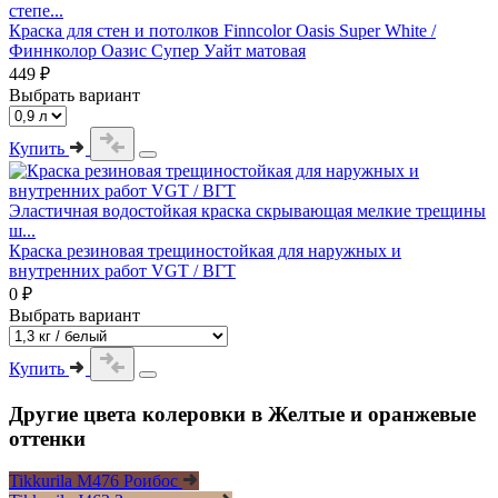
степе...
Краска для стен и потолков Finncolor Oasis Super White /
Финнколор Оазис Супер Уайт матовая
449 ₽
Выбрать вариант
Купить
Эластичная водостойкая краска скрывающая мелкие трещины
ш...
Краска резиновая трещиностойкая для наружных и
внутренних работ VGT / ВГТ
0 ₽
Выбрать вариант
Купить
Другие цвета колеровки в Желтые и оранжевые
оттенки
Tikkurila M476 Роибос