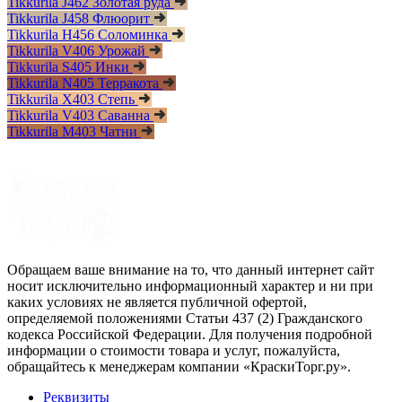
Tikkurila J462 Золотая руда
Tikkurila J458 Флюорит
Tikkurila H456 Соломинка
Tikkurila V406 Урожай
Tikkurila S405 Инки
Tikkurila N405 Терракота
Tikkurila X403 Степь
Tikkurila V403 Саванна
Tikkurila M403 Чатни
Обращаем ваше внимание на то, что данный интернет сайт
носит исключительно информационный характер и ни при
каких условиях не является публичной офертой,
определяемой положениями Статьи 437 (2) Гражданского
кодекса Российской Федерации. Для получения подробной
информации о стоимости товара и услуг, пожалуйста,
обращайтесь к менеджерам компании «КраскиТорг.ру».
Реквизиты