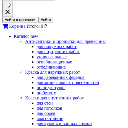
Найти в магазине
Найти
Корзина
Итого: 0 ₽
Каталог
new
Антисептики и пропитки для древесины
для наружных работ
для внутренних работ
универсальные
огнебиозащитные
отбеливающие
Краска для наружных работ
для деревянных фасадов
для минеральных поверхностей
по штукатурке
по бетону
Краски для внутренних работ
для стен
для потолков
для обоев
влагостойкие
для кухонь и ванных комнат