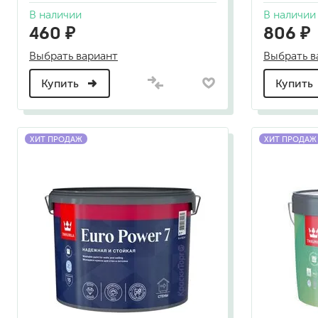
гидропломбы
В наличии
В наличии
460 ₽
806 ₽
Выбрать вариант
Выбрать в
Купить
Купить
краски для штукатурки
эмали для металла
ХИТ ПРОДАЖ
ХИТ ПРОДАЖ
грунтовки
пропитки для древесины
противогололедный реа
пены и клеи