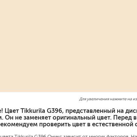
шовные для срубов
для кровли
турки
для каминов
полиуретановые
го пола
валики
малярные ванночки
Для увеличения нажмите на и
для декоративной штукатурки
кисти
! Цвет Tikkurila G396, представленный на д
щетка металлическая
. Он не заменяет оригинальный цвет. Перед 
краскораспылители
рекомендуем проверить цвет в естественной 
бот
пистолеты
жных работ
ручной инструмент
цвета Tikkurila G396 Оникс зависит от многих факторов. Н