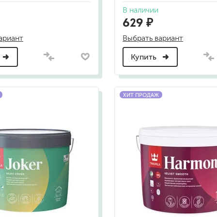
для мытья посуды
В наличии
для стирки и ухода за тканями
629 ₽
для ковров и текстильных изделий
специализированные чистящие средств
ариант
Выбрать вариант
универсальные чистящие средства
дезинфицирующие средства
Купить
ХИТ ПРОДАЖ
гент