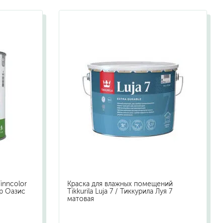
жидкие гвозди
для обоев
для паркета и напольных покрытий
пва и для древесины
термостойкие
пено-клеи
контактные
эпоксидные
клеи-геметики
автоэмали
аэрозольные смазки
полироли для пластика
очистители салона
inncolor
Краска для влажных помещений
очистители двигателя
ор Оазис
Tikkurila Luja 7 / Тиккурила Луя 7
матовая
очистители тормозов
хов