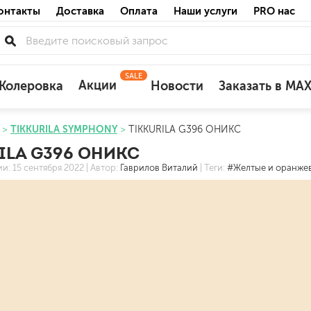
онтакты
Доставка
Оплата
Наши услуги
PRO нас
SALE
Акции
Колеровка
Новости
Заказать в MA
TIKKURILA SYMPHONY
TIKKURILA G396 ОНИКС
для деревянных фасадов
ILA G396 ОНИКС
для минеральных поверхностей
ии:
15 сентября 2022
| Автор:
Гаврилов Виталий
| Теги:
#Желтые и оранжев
по штукатурке
по бетону
акриловые
ожных поверхностей
силиконовые универсальные, нейтраль
силиконовые санитарные (антигрибковы