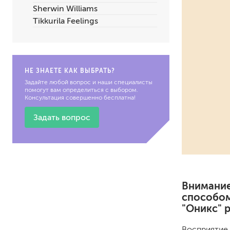
Sherwin Williams
по металлу
Tikkurila Feelings
антикорозийные
под декоративные штука
для гипсокартона
под штукатурку
НЕ ЗНАЕТЕ КАК ВЫБРАТЬ?
Задайте любой вопрос и наши специалисты
помогут вам определиться с выбором.
Консультация совершенно бесплатна!
Задать вопрос
для паркета и деревянно
для стен, потолков
для мебели
яхтные
Внимание
для бани и сауны
способом
для бетона и камня
"Оникс" 
масла для внутренних ра
масла для террас и нару
Восприятие 