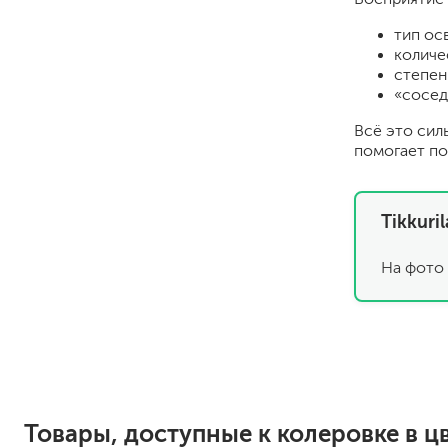
тип ос
количе
степен
«сосед
Всё это сил
помогает по
для пола
Tikkuri
для радиаторов, батарей
для мебели
На фото 
маркерные
грифельные
магнитные
пожаробезопасные крас
для дверей
для окон
для ванны и бассейна
Товары, доступные к колеровке в цв