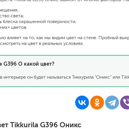
шпатели
вещения;
кельмы
ство света;
ленты
ь блеска окрашенной поверхности;
укрывные материалы
них» цветов.
абразивы
ьно влияет на то, как мы видим цвет на стене. Пробный вык
электроинструмент
смотреть на цвет в реальных условиях.
аккумуляторный инструмент
готовые
la G396 О какой цвет?
для дерева
сухие
в интерьере он будет называться Тиккурила "Оникс" или Tikk
ки
ет Tikkurila G396 Оникс