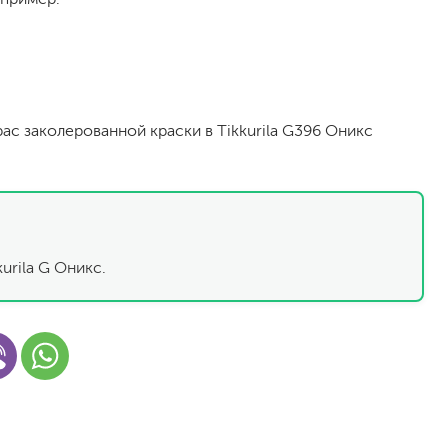
рас заколерованной краски в Tikkurila G396 Оникс
малярный флизелин
стеклообои под покраску
urila G Оникс.
стеклохолст, паутинка
флизелиновые обои под покраску