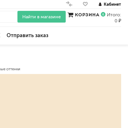
Кабинет
КОРЗИНА
Итого:
0
Найти в магазине
0 ₽
X
Отправить заказ
для стен
для потолков
ые оттенки
для обоев
влагостойкие
для кухонь и ванных комнат
колера, красители
моющиеся
краски для декора, патина
ные
мокрый шелк
е)
венецианские (эффект мрамора)