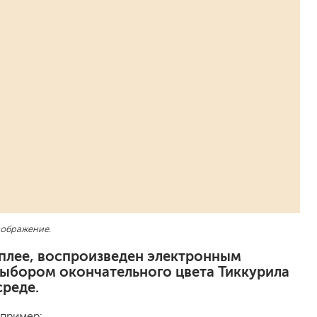
песок (эффект песчаных вихрей)
декоративная шпаклевка
травертин, карта мира, арт-бетон
кракелюрные лаки (эффект трещин)
защитные составы, воски, лессировки
шуба
камешковая
короед
мраморная крошка
фактурные краски
для металла (по ржавчине)
зображение.
ПФ-115
эмали универсальные
исплее, воспроизведен электронным
краски универсальные
выбором окончательного цвета Тиккурила
резиновая краска
среде.
аэрозольные (в баллончиках)
апример: