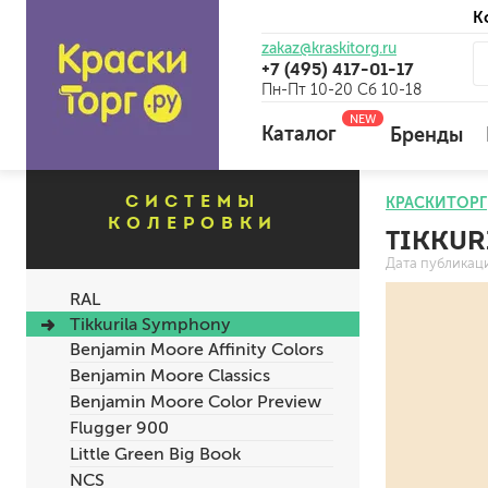
К
zakaz@kraskitorg.ru
+7 (495) 417-01-17
Пн-Пт 10-20 Сб 10-18
NEW
Каталог
Бренды
СИСТЕМЫ
КРАСКИТОРГ
КОЛЕРОВКИ
TIKKUR
для наружных работ
Дата публикац
для внутренних работ
RAL
универсальные
Tikkurila Symphony
огнебиозащитные
Benjamin Moore Affinity Colors
отбеливающие
Benjamin Moore Classics
Benjamin Moore Color Preview
Flugger 900
универсальные
Little Green Big Book
бетоноконтакт и для сл
NCS
для древесины