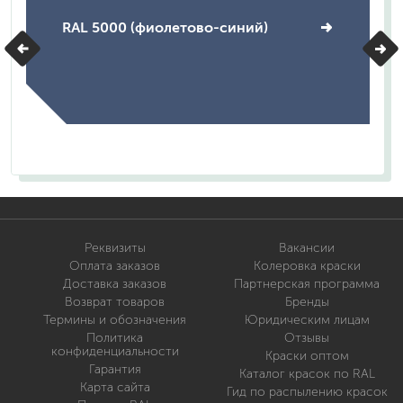
RAL 5000 (фиолетово-синий)
Реквизиты
Вакансии
Оплата заказов
Колеровка краски
Доставка заказов
Партнерская программа
Возврат товаров
Бренды
Термины и обозначения
Юридическим лицам
Политика
Отзывы
конфиденциальности
Краски оптом
Гарантия
Каталог красок по RAL
Карта сайта
Гид по распылению красок