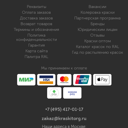
Реквизиты
Вакансии
Оплата заказов
Колеровка краски
Доставка заказов
Партнерская программа
Возврат товаров
Бренды
Термины и обозначения
Юридическим лицам
Политика
Отзывы
конфиденциальности
Краски оптом
Гарантия
Каталог красок по RAL
Карта сайта
Гид по распылению красок
Палитра RAL
Мы принимаем к оплате
+7 (495) 417-01-17
zakaz@kraskitorg.ru
Наши адреса в Москве: